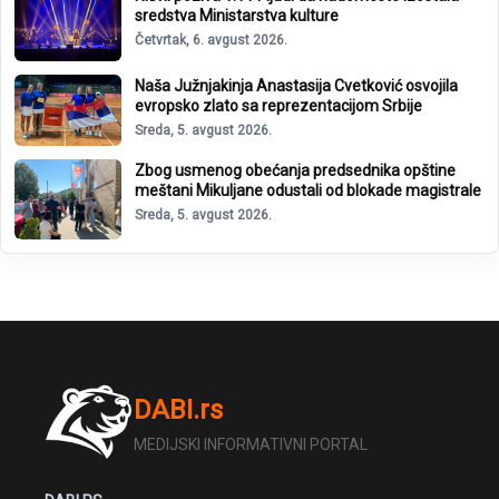
sredstva Ministarstva kulture
Četvrtak, 6. avgust 2026.
Naša Južnjakinja Anastasija Cvetković osvojila
evropsko zlato sa reprezentacijom Srbije
Sreda, 5. avgust 2026.
Zbog usmenog obećanja predsednika opštine
meštani Mikuljane odustali od blokade magistrale
Sreda, 5. avgust 2026.
DABI.rs
MEDIJSKI INFORMATIVNI PORTAL