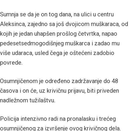
Sumnja se da je on tog dana, na ulici u centru
Aleksinca, zajedno sa još dvojicom muškaraca, od
kojih je jedan uhapšen prošlog četvrtka, napao
pedesetsedmogodišnjeg muškarca i zadao mu
više udaraca, usled čega je oštećeni zadobio
povrede.
Osumnjičenom je određeno zadržavanje do 48
časova i on će, uz krivičnu prijavu, biti priveden
nadležnom tužilaštvu.
Policija intenzivno radi na pronalasku i trećeg
osumnjičenog za izvršenje ovog krivičnog dela.