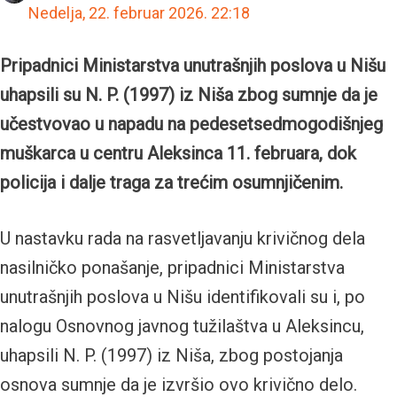
Nedelja, 22. februar 2026.
22:18
Pripadnici Ministarstva unutrašnjih poslova u Nišu
uhapsili su N. P. (1997) iz Niša zbog sumnje da je
učestvovao u napadu na pedesetsedmogodišnjeg
muškarca u centru Aleksinca 11. februara, dok
policija i dalje traga za trećim osumnjičenim.
U nastavku rada na rasvetljavanju krivičnog dela
nasilničko ponašanje, pripadnici Ministarstva
unutrašnjih poslova u Nišu identifikovali su i, po
nalogu Osnovnog javnog tužilaštva u Aleksincu,
uhapsili N. P. (1997) iz Niša, zbog postojanja
osnova sumnje da je izvršio ovo krivično delo.