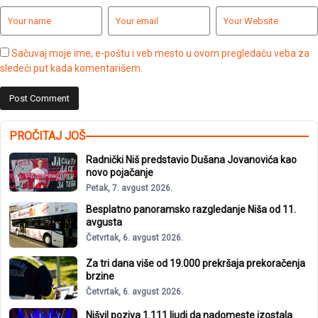
Sačuvaj moje ime, e-poštu i veb mesto u ovom pregledaču veba za
sledeći put kada komentarišem.
PROČITAJ JOŠ
Radnički Niš predstavio Dušana Jovanovića kao
novo pojačanje
Petak, 7. avgust 2026.
Besplatno panoramsko razgledanje Niša od 11.
avgusta
Četvrtak, 6. avgust 2026.
Za tri dana više od 19.000 prekršaja prekoračenja
brzine
Četvrtak, 6. avgust 2026.
Nišvil poziva 1.111 ljudi da nadomeste izostala