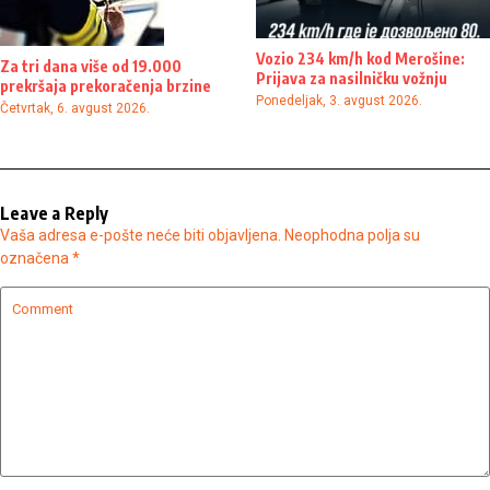
Vozio 234 km/h kod Merošine:
Za tri dana više od 19.000
Prijava za nasilničku vožnju
prekršaja prekoračenja brzine
Ponedeljak, 3. avgust 2026.
Četvrtak, 6. avgust 2026.
Leave a Reply
Vaša adresa e-pošte neće biti objavljena.
Neophodna polja su
označena
*