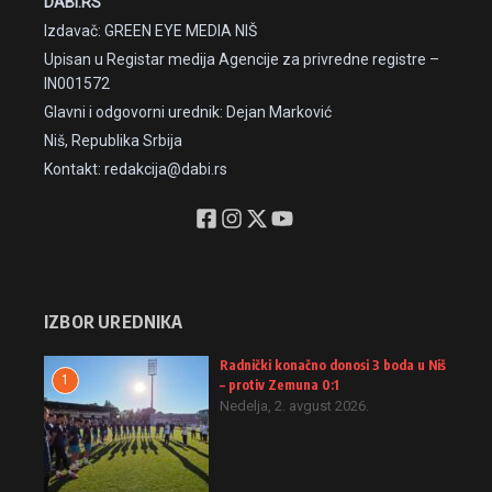
DABI.RS
Izdavač: GREEN EYE MEDIA NIŠ
Upisan u Registar medija Agencije za privredne registre –
IN001572
Glavni i odgovorni urednik: Dejan Marković
Niš, Republika Srbija
Kontakt: redakcija@dabi.rs
IZBOR UREDNIKA
Radnički konačno donosi 3 boda u Niš
1
– protiv Zemuna 0:1
Nedelja, 2. avgust 2026.