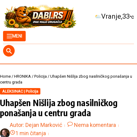
Skip to content
Kuršumlija
34
°C
MENI
Home
/
HRONIKA
/
Policija
/
Uhapšen Nišlija zbog nasilničkog ponašanja u
centru grada
ALEKSINAC | Policija
Uhapšen Nišlija zbog nasilničkog
ponašanja u centru grada
Autor:
Dejan Marković
Nema komentara
1 min čitanja