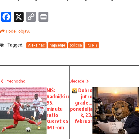
Facebook
X
Copy
Print
Link
Podeli objavu
Tagged:
Aleksinac
hapšenje
policija
PU Niš
Predhodno
Sledeće
NIŠ:
Dobro
Radnički u
jutro
95.
grade…
minutu
ponedelja
rešio
k, 23.
susret sa
februar
IMT-om