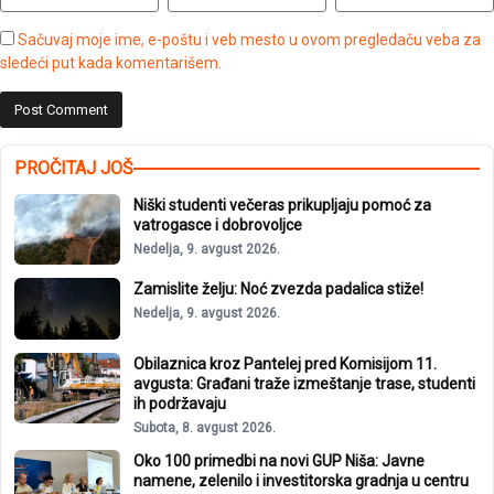
Sačuvaj moje ime, e-poštu i veb mesto u ovom pregledaču veba za
sledeći put kada komentarišem.
PROČITAJ JOŠ
Niški studenti večeras prikupljaju pomoć za
vatrogasce i dobrovoljce
Nedelja, 9. avgust 2026.
Zamislite želju: Noć zvezda padalica stiže!
Nedelja, 9. avgust 2026.
Obilaznica kroz Pantelej pred Komisijom 11.
avgusta: Građani traže izmeštanje trase, studenti
ih podržavaju
Subota, 8. avgust 2026.
Oko 100 primedbi na novi GUP Niša: Javne
namene, zelenilo i investitorska gradnja u centru