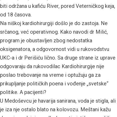
biti održana u kafiću River, pored Veterničkog keja,
od 18 časova.
Na niškoj kardiohirurgiji došlo je do zastoja. Ne
srčanog, već operativnog. Kako navodi dr Milić,
program je obustavljen zbog nedostatka
oksigenatora, a odgovornost vidi u rukovodstvu
UKC-a i dr Perišiću lično. Sa druge strane iz uprave
odgovaraju da rukovodilac Kardiohirurgije nije
poslao trebovanje na vreme i optužuju ga za
prikupljanje političkih poena i vođenje „svetske“
politike. A pacijenti?
U Medoševcu je havarija sanirana, voda je stigla, ali
je iza nje ostalo blato na kolovozu. Meštani kažu