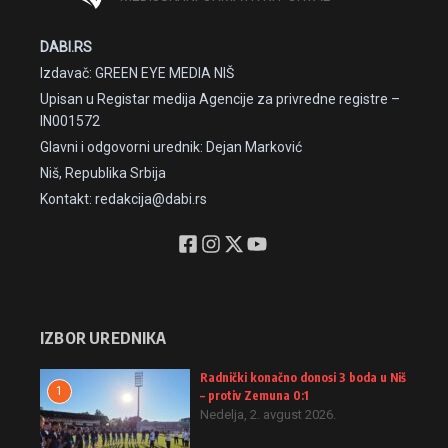
DABI.RS
Izdavač: GREEN EYE MEDIA NIŠ
Upisan u Registar medija Agencije za privredne registre –
IN001572
Glavni i odgovorni urednik: Dejan Marković
Niš, Republika Srbija
Kontakt: redakcija@dabi.rs
IZBOR UREDNIKA
Radnički konačno donosi 3 boda u Niš
1
– protiv Zemuna 0:1
Nedelja, 2. avgust 2026.