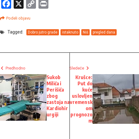
Facebook
X
Copy
Print
Link
Podeli objavu
Tagged:
Dobro jutro grade
istaknuto
Niš
pregled dana
Predhodno
Sledeće
Sukob
Krušce:
Milića i
Put do
Perišića
kuće
zbog
uslovljen
zastoja na
vremensk
Kardiohir
om
urgiji
prognozo
m