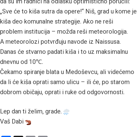
da su im radnici na odlasku optimistično poručili:
„Sve će to kiša sutra da opere!“ Niš, grad u kome je
kiša deo komunalne strategije. Ako ne reši
problem institucija – možda reši meteorologija.
A meteorolozi potvrđuju navode iz Naissusa.
Danas će stvarno padati kiša i to uz maksimalnu
dnevnu od 10℃.
Čekamo spiranje blata u Medoševcu, ali videćemo
da li će kiša oprati samo ulicu – ili će, po starom
dobrom običaju, oprati i ruke od odgovornosti.
Lep dan ti želim, grade.
Vaš Dabi