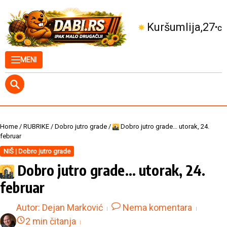
Skip to content
Kuršumlija
27
°C
MENI
Home
/
RUBRIKE
/
Dobro jutro grade
/
Dobro jutro grade… utorak, 24.
februar
NIŠ | Dobro jutro grade
Dobro jutro grade… utorak, 24.
februar
Autor:
Dejan Marković
Nema komentara
2 min čitanja