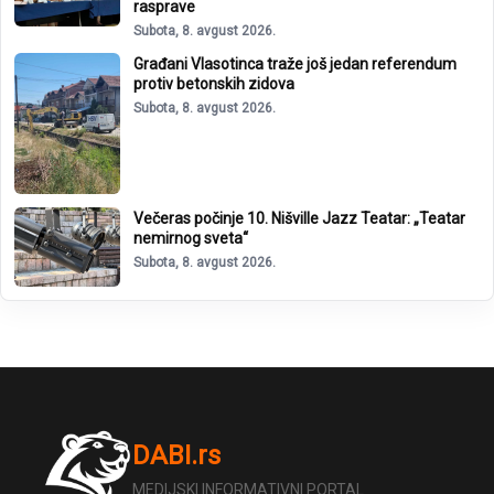
rasprave
Subota, 8. avgust 2026.
Građani Vlasotinca traže još jedan referendum
protiv betonskih zidova
Subota, 8. avgust 2026.
Večeras počinje 10. Nišville Jazz Teatar: „Teatar
nemirnog sveta“
Subota, 8. avgust 2026.
DABI.rs
MEDIJSKI INFORMATIVNI PORTAL