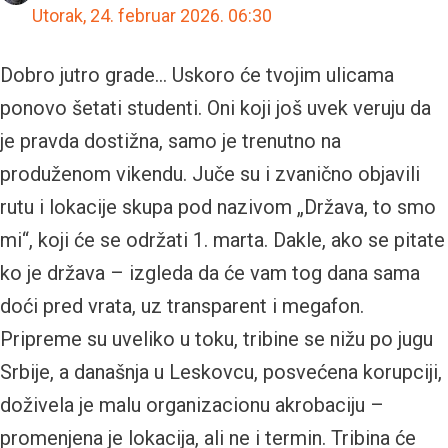
Utorak, 24. februar 2026.
06:30
Dobro jutro grade… Uskoro će tvojim ulicama
ponovo šetati studenti. Oni koji još uvek veruju da
je pravda dostižna, samo je trenutno na
produženom vikendu. Juče su i zvanično objavili
rutu i lokacije skupa pod nazivom „Država, to smo
mi“, koji će se održati 1. marta. Dakle, ako se pitate
ko je država – izgleda da će vam tog dana sama
doći pred vrata, uz transparent i megafon.
Pripreme su uveliko u toku, tribine se nižu po jugu
Srbije, a današnja u Leskovcu, posvećena korupciji,
doživela je malu organizacionu akrobaciju –
promenjena je lokacija, ali ne i termin. Tribina će