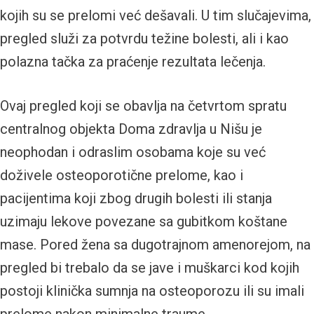
kojih su se prelomi već dešavali. U tim slučajevima,
pregled služi za potvrdu težine bolesti, ali i kao
polazna tačka za praćenje rezultata lečenja.
Ovaj pregled koji se obavlja na četvrtom spratu
centralnog objekta Doma zdravlja u Nišu je
neophodan i odraslim osobama koje su već
doživele osteoporotične prelome, kao i
pacijentima koji zbog drugih bolesti ili stanja
uzimaju lekove povezane sa gubitkom koštane
mase. Pored žena sa dugotrajnom amenorejom, na
pregled bi trebalo da se jave i muškarci kod kojih
postoji klinička sumnja na osteoporozu ili su imali
prelome nakon minimalne traume.