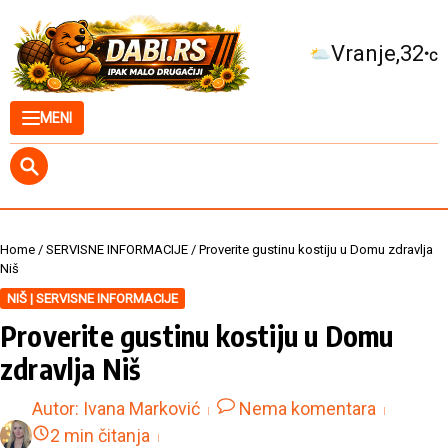
Skip to content
Kuršumlija
34
°C
MENI
Home
/
SERVISNE INFORMACIJE
/
Proverite gustinu kostiju u Domu zdravlja
Niš
NIŠ | SERVISNE INFORMACIJE
Proverite gustinu kostiju u Domu
zdravlja Niš
Autor:
Ivana Marković
Nema komentara
2 min čitanja