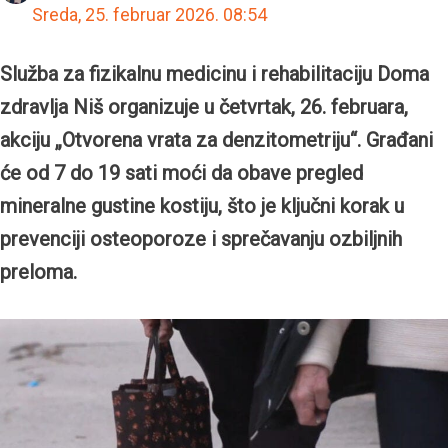
Sreda, 25. februar 2026.
08:54
Služba za fizikalnu medicinu i rehabilitaciju Doma
zdravlja Niš organizuje u četvrtak, 26. februara,
akciju „Otvorena vrata za denzitometriju“. Građani
će od 7 do 19 sati moći
da obave pregled
mineralne gustine kostiju, što je ključni korak u
prevenciji osteoporoze i sprečavanju ozbiljnih
preloma.