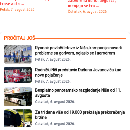
zatvorena od 10. avgusta,
trase auto ...
menjaju se tra ...
Petak, 7. avgust 2026.
Četvrtak, 6. avgust 2026.
PROČITAJ JOŠ
Ryanair povlači letove iz Niša, kompanija navodi
probleme sa gorivom, oglasio se i aerodrom
Petak, 7. avgust 2026.
Radnički Niš predstavio Dušana Jovanovića kao
novo pojačanje
Petak, 7. avgust 2026.
Besplatno panoramsko razgledanje Niša od 11.
avgusta
Četvrtak, 6. avgust 2026.
Za tri dana više od 19.000 prekršaja prekoračenja
brzine
Četvrtak, 6. avgust 2026.