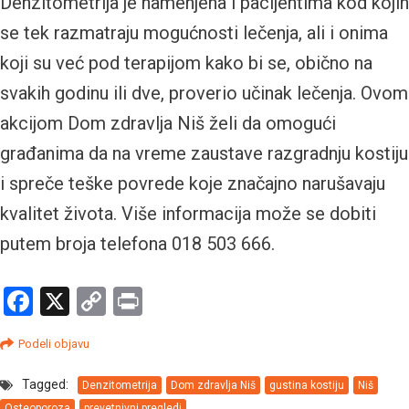
Denzitometrija je namenjena i pacijentima kod kojih
se tek razmatraju mogućnosti lečenja, ali i onima
koji su već pod terapijom kako bi se, obično na
svakih godinu ili dve, proverio učinak lečenja. Ovom
akcijom Dom zdravlja Niš želi da omogući
građanima da na vreme zaustave razgradnju kostiju
i spreče teške povrede koje značajno narušavaju
kvalitet života. Više informacija može se dobiti
putem broja telefona 018 503 666.
Facebook
X
Copy
Print
Link
Podeli objavu
Tagged:
Denzitometrija
Dom zdravlja Niš
gustina kostiju
Niš
Osteoporoza
prevetnivni pregledi