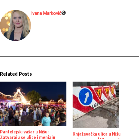
Ivana Marković
Related Posts
Pantelejski vašar u Nišu:
Knjaževačka ulica u Nišu
Zatvaraju se ulice i menjaju