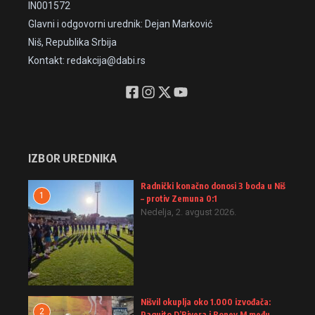
IN001572
Glavni i odgovorni urednik: Dejan Marković
Niš, Republika Srbija
Kontakt: redakcija@dabi.rs
IZBOR UREDNIKA
Radnički konačno donosi 3 boda u Niš
1
– protiv Zemuna 0:1
Nedelja, 2. avgust 2026.
Nišvil okuplja oko 1.000 izvođača:
2
Paquito D’Rivera i Boney M među