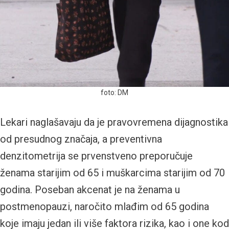
foto: DM
Lekari naglašavaju da je pravovremena dijagnostika
od presudnog značaja, a preventivna
denzitometrija se prvenstveno preporučuje
ženama starijim od 65 i muškarcima starijim od 70
godina. Poseban akcenat je na ženama u
postmenopauzi, naročito mlađim od 65 godina
koje imaju jedan ili više faktora rizika, kao i one kod