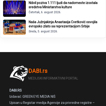
Nišvil poziva 1.111 ljudi da nadomeste izostala
sredstva Ministarstva kulture
Četvrtak, 6. avgust 2026.
Naša Južnjakinja Anastasija Cvetković osvojila
evropsko zlato sa reprezentacijom Srbije
Sreda, 5. avgust 2026.
DABI.rs
MEDIJSKI INFORMATIVNI PORTAL
DABI.RS
Izdavač: GREEN EYE MEDIA NIŠ
Upisan u Registar medija Agencije za privredne registre –