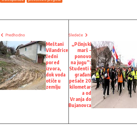
Predhodno
Sledeće
Meštani
„Pčinjski
Vilandrice
marš –
žedni
ponovo
pored
na jugu”:
izvora,
Studenti i
dok voda
građani
otiče u
pešače 20
zemlju
kilometar
a od
Vranja do
Bujanovca