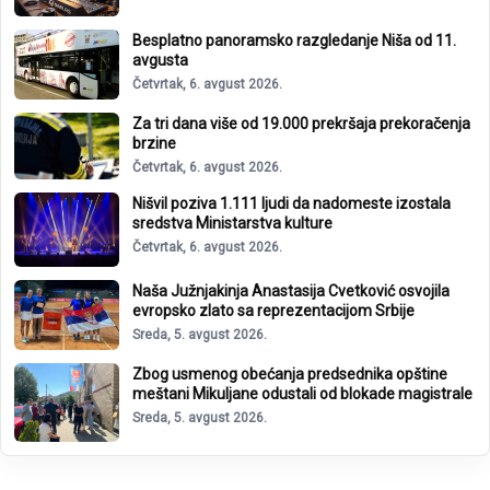
Besplatno panoramsko razgledanje Niša od 11.
avgusta
Četvrtak, 6. avgust 2026.
Za tri dana više od 19.000 prekršaja prekoračenja
brzine
Četvrtak, 6. avgust 2026.
Nišvil poziva 1.111 ljudi da nadomeste izostala
sredstva Ministarstva kulture
Četvrtak, 6. avgust 2026.
Naša Južnjakinja Anastasija Cvetković osvojila
evropsko zlato sa reprezentacijom Srbije
Sreda, 5. avgust 2026.
Zbog usmenog obećanja predsednika opštine
meštani Mikuljane odustali od blokade magistrale
Sreda, 5. avgust 2026.