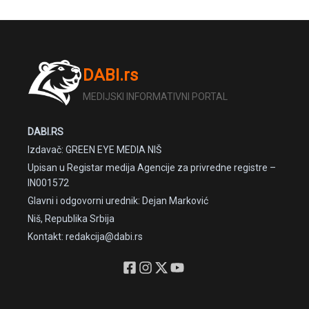
DABI.rs
MEDIJSKI INFORMATIVNI PORTAL
DABI.RS
Izdavač: GREEN EYE MEDIA NIŠ
Upisan u Registar medija Agencije za privredne registre –
IN001572
Glavni i odgovorni urednik: Dejan Marković
Niš, Republika Srbija
Kontakt: redakcija@dabi.rs