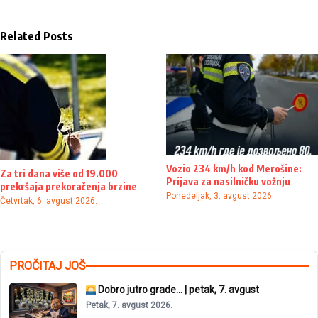
Related Posts
Vozio 234 km/h kod Merošine:
Za tri dana više od 19.000
Prijava za nasilničku vožnju
prekršaja prekoračenja brzine
Ponedeljak, 3. avgust 2026.
Četvrtak, 6. avgust 2026.
PROČITAJ JOŠ
Dobro jutro grade… | petak, 7. avgust
Petak, 7. avgust 2026.