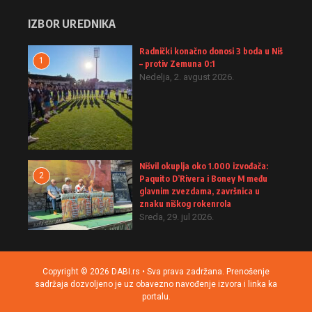
IZBOR UREDNIKA
Radnički konačno donosi 3 boda u Niš
1
– protiv Zemuna 0:1
Nedelja, 2. avgust 2026.
Nišvil okuplja oko 1.000 izvođača:
2
Paquito D’Rivera i Boney M među
glavnim zvezdama, završnica u
znaku niškog rokenrola
Sreda, 29. jul 2026.
Copyright © 2026 DABI.rs • Sva prava zadržana. Prenošenje
sadržaja dozvoljeno je uz obavezno navođenje izvora i linka ka
portalu.