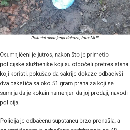
Pokušaj uklanjanja dokaza; foto: MUP
Osumnjičeni je jutros, nakon što je primetio
policijske službenike koji su otpočeli pretres stana
koji koristi, pokušao da sakrije dokaze odbacivši
dva paketića sa oko 51 gram praha za koji se
sumnja da je kokain namenjen daljoj prodaji, navodi
policija.
Policija je odbačenu supstancu brzo pronašla, a