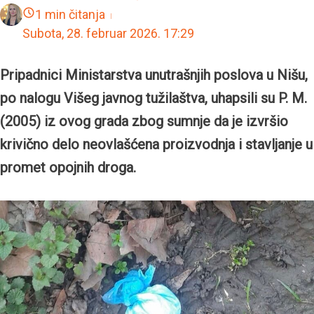
1 min čitanja
Subota, 28. februar 2026.
17:29
Pripadnici Ministarstva unutrašnjih poslova u Nišu,
po nalogu Višeg javnog tužilaštva, uhapsili su P. M.
(2005) iz ovog grada zbog sumnje da je izvršio
krivično delo neovlašćena proizvodnja i stavljanje u
promet opojnih droga.