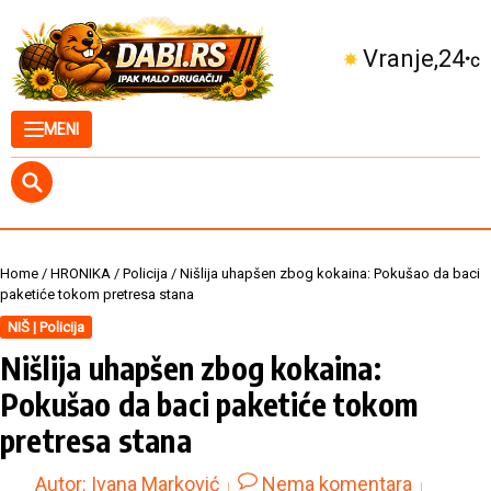
Skip to content
Kuršumlija
27
°C
MENI
Home
/
HRONIKA
/
Policija
/
Nišlija uhapšen zbog kokaina: Pokušao da baci
paketiće tokom pretresa stana
NIŠ | Policija
Nišlija uhapšen zbog kokaina:
Pokušao da baci paketiće tokom
pretresa stana
Autor:
Ivana Marković
Nema komentara