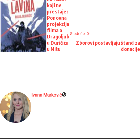
koji ne
prestaje:
Ponovna
projekcija
filma o
Sledeće
Dragoljub
u Đuričiću
Zborovi postavljaju štand za
u Nišu
donacije
Ivana Marković