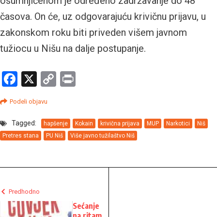
osumnjičenom je određeno zadržavanje do 48
časova. On će, uz odgovarajuću krivičnu prijavu, u
zakonskom roku biti priveden višem javnom
tužiocu u Nišu na dalje postupanje.
Facebook
X
Copy
Print
Link
Podeli objavu
Tagged:
hapšenje
Kokain
krivična prijava
MUP
Narkotici
Niš
Pretres stana
PU Niš
Više javno tužilaštvo Niš
Predhodno
Sećanje
na ritam