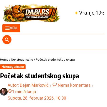
Skip to content
Kuršumlija
20
°C
MENI
Home
/
Nekategorisano
/
Početak studentskog skupa
Nekategorisano
Početak studentskog skupa
Autor:
Dejan Marković
Nema komentara
1 min čitanja
Subota, 28. februar 2026.
10:30