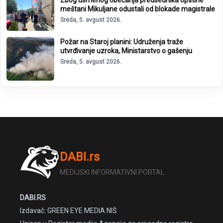
meštani Mikuljane odustali od blokade magistrale
Sreda, 5. avgust 2026.
Požar na Staroj planini: Udruženja traže
utvrđivanje uzroka, Ministarstvo o gašenju
Sreda, 5. avgust 2026.
DABI.rs
MEDIJSKI INFORMATIVNI PORTAL
DABI.RS
Izdavač: GREEN EYE MEDIA NIŠ