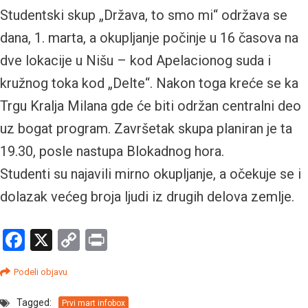
Studentski skup „Država, to smo mi“ održava se
dana, 1. marta, a okupljanje počinje u 16 časova na
dve lokacije u Nišu – kod Apelacionog suda i
kružnog toka kod „Delte“. Nakon toga kreće se ka
Trgu Kralja Milana gde će biti održan centralni deo
uz bogat program. Završetak skupa planiran je ta
19.30, posle nastupa Blokadnog hora.
Studenti su najavili mirno okupljanje, a očekuje se i
dolazak većeg broja ljudi iz drugih delova zemlje.
Facebook
X
Copy
Print
Link
Podeli objavu
Tagged:
Prvi mart infobox