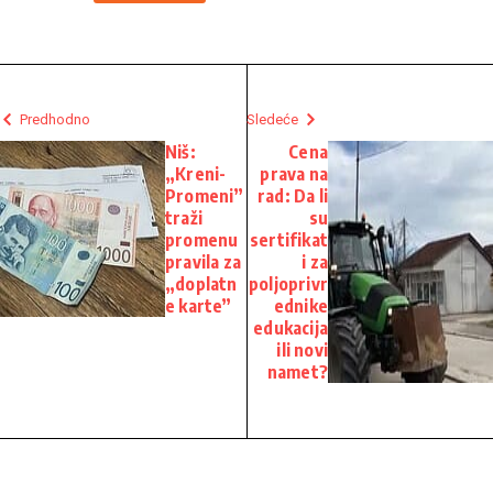
Predhodno
Sledeće
Niš:
Cena
„Kreni-
prava na
Promeni”
rad: Da li
traži
su
promenu
sertifikat
pravila za
i za
„doplatn
poljoprivr
e karte”
ednike
edukacija
ili novi
namet?