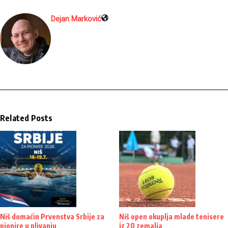
Dejan Marković
Related Posts
Niš domaćin Prvenstva Srbije za
Niš open okuplja mlade tenisere
pionire u plivanju
iz 20 zemalja