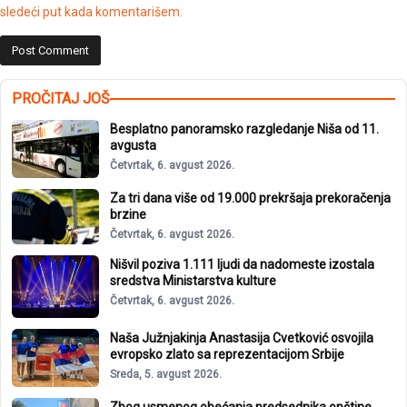
sledeći put kada komentarišem.
PROČITAJ JOŠ
Besplatno panoramsko razgledanje Niša od 11.
avgusta
Četvrtak, 6. avgust 2026.
Za tri dana više od 19.000 prekršaja prekoračenja
brzine
Četvrtak, 6. avgust 2026.
Nišvil poziva 1.111 ljudi da nadomeste izostala
sredstva Ministarstva kulture
Četvrtak, 6. avgust 2026.
Naša Južnjakinja Anastasija Cvetković osvojila
evropsko zlato sa reprezentacijom Srbije
Sreda, 5. avgust 2026.
Zbog usmenog obećanja predsednika opštine