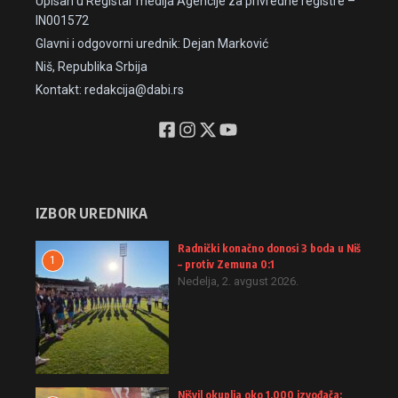
Upisan u Registar medija Agencije za privredne registre –
IN001572
Glavni i odgovorni urednik: Dejan Marković
Niš, Republika Srbija
Kontakt: redakcija@dabi.rs
IZBOR UREDNIKA
Radnički konačno donosi 3 boda u Niš
1
– protiv Zemuna 0:1
Nedelja, 2. avgust 2026.
Nišvil okuplja oko 1.000 izvođača: