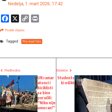
Nedelja, 1. mart 2026.
17:42
Facebook
X
Copy
Print
Link
Podeli objavu
Tagged:
Prvi mart foto
Predhodno
Sledeće
Ultramar
Students
atonci i
ki edikt
biciklisti
sa bine
poručili:
“Niko nije
umoran!”