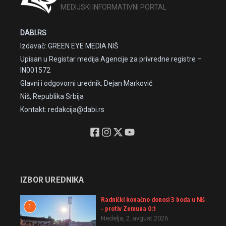
MEDIJSKI INFORMATIVNI PORTAL
DABI.RS
Izdavač: GREEN EYE MEDIA NIŠ
Upisan u Registar medija Agencije za privredne registre –
IN001572
Glavni i odgovorni urednik: Dejan Marković
Niš, Republika Srbija
Kontakt: redakcija@dabi.rs
IZBOR UREDNIKA
Radnički konačno donosi 3 boda u Niš
1
– protiv Zemuna 0:1
Nedelja, 2. avgust 2026.