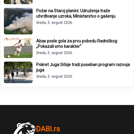
Požar na Staroj planini: Udruženja traže
utvrđivanje uzroka, Ministarstvo o gašenju
Sreda, 5. avgust 2026.
Abas posle gola za prvu pobedu Radničkog:
„Pokazali smo karakter“
Sreda, 5. avgust 2026.
Pokret Juga Srbije traži poseban program razvoja
juga
Sreda, 5. avgust 2026.
DABI.rs