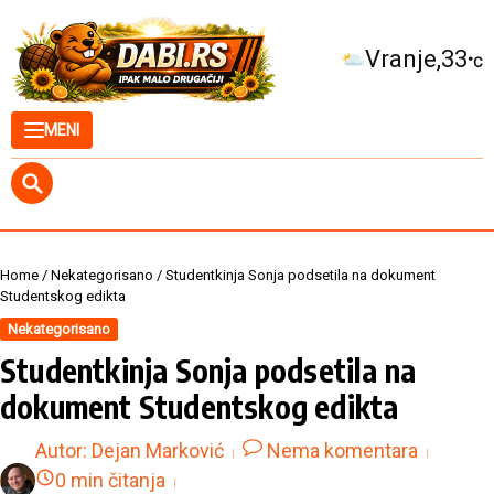
Skip to content
Kuršumlija
34
°C
MENI
Home
/
Nekategorisano
/
Studentkinja Sonja podsetila na dokument
Studentskog edikta
Nekategorisano
Studentkinja Sonja podsetila na
dokument Studentskog edikta
Autor:
Dejan Marković
Nema komentara
0 min čitanja