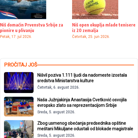
Niš domaćin Prvenstva Srbije za
Niš open okuplja mlade tenisere
pionire u plivanju
iz 20 zemalja
Petak, 17. jul 2026.
Četvrtak, 25. jun 2026.
PROČITAJ JOŠ
Nišvil poziva 1.111 ljudi da nadomeste izostala
sredstva Ministarstva kulture
Četvrtak, 6. avgust 2026.
Naša Južnjakinja Anastasija Cvetković osvojila
evropsko zlato sa reprezentacijom Srbije
Sreda, 5. avgust 2026.
Zbog usmenog obećanja predsednika opštine
meštani Mikuljane odustali od blokade magistrale
Sreda, 5. avgust 2026.