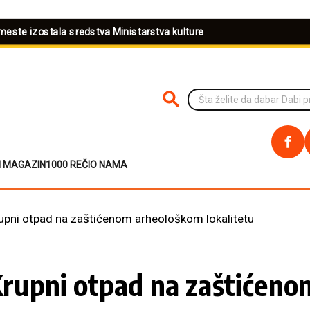
omeste izostala sredstva Ministarstva kulture
PRETRAŽI NA SAJTU
I MAGAZIN
1000 REČI
O NAMA
pni otpad na zaštićenom arheološkom lokalitetu
upni otpad na zaštićenom