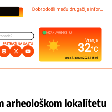
www.dabi.rs
NIZAK
UV INDEKS |
0,5
Kuršumlija
33
PRETRAŽI NA SAJTU
°C
petak, 7. avgust 2026. | 18:04
 arheološkom lokalitetu