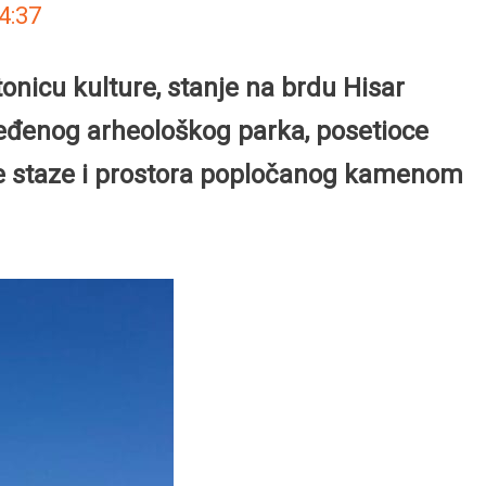
4:37
nicu kulture, stanje na brdu Hisar
ređenog arheološkog parka, posetioce
ane staze i prostora popločanog kamenom