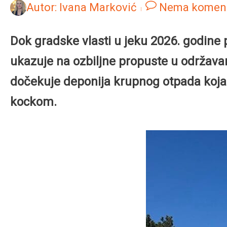
Autor:
Ivana Marković
Nema komen
Dok gradske vlasti u jeku 2026. godine
ukazuje na ozbiljne propuste u održava
dočekuje deponija krupnog otpada koja 
kockom.