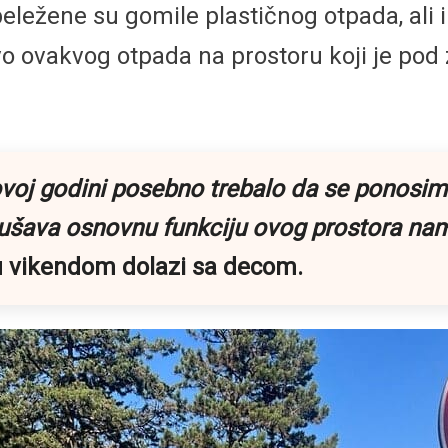
beležene su gomile plastičnog otpada, ali
tvo ovakvog otpada na prostoru koji je pod
voj godini posebno trebalo da se ponosim
narušava osnovnu funkciju ovog prostora na
tu vikendom dolazi sa decom.