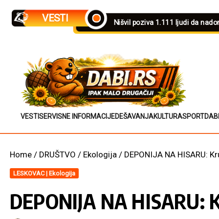
Skip to content
VESTI
Nišvil poziva 1.111 ljudi da nad
VESTI
SERVISNE INFORMACIJE
DEŠAVANJA
KULTURA
SPORT
DAB
Home
/
DRUŠTVO
/
Ekologija
/
DEPONIJA NA HISARU: Kru
LESKOVAC | Ekologija
DEPONIJA NA HISARU: Kr