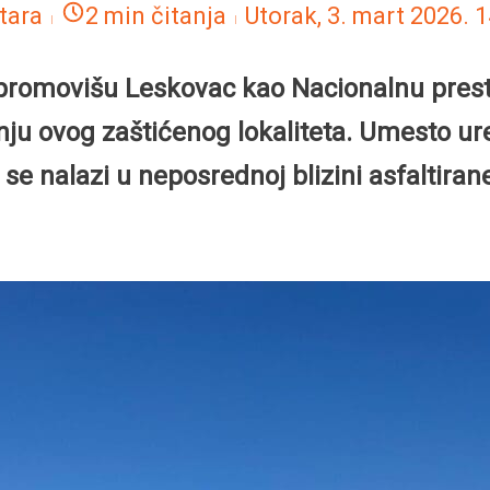
tara
2 min čitanja
Utorak, 3. mart 2026.
1
 promovišu Leskovac kao Nacionalnu presto
nju ovog zaštićenog lokaliteta. Umesto u
se nalazi u neposrednoj blizini asfaltir