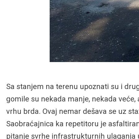
Sa stanjem na terenu upoznati su i drug
gomile su nekada manje, nekada veće, a 
vrhu brda. Ovaj nemar dešava se uz staz
Saobraćajnica ka repetitoru je asfalti
pitanje svrhe infrastrukturnih ulaganja 