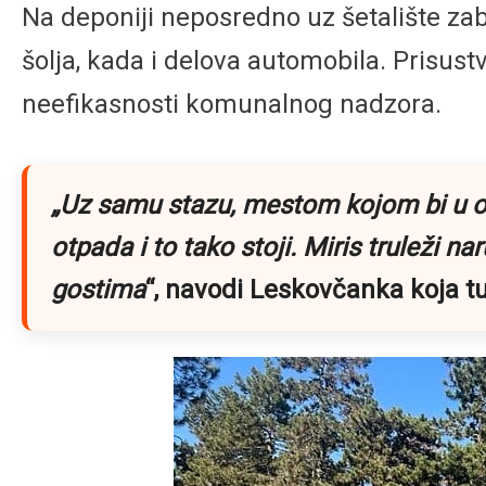
Na deponiji neposredno uz šetalište za
šolja, kada i delova automobila. Prisus
neefikasnosti komunalnog nadzora.
„Uz samu stazu, mestom kojom bi u o
otpada i to tako stoji. Miris truleži 
gostima
“, navodi Leskovčanka koja 