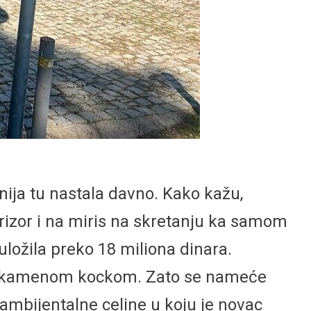
nija tu nastala davno. Kako kažu,
prizor i na miris na skretanju ka samom
ložila preko 18 miliona dinara.
anom kamenom kockom. Zato se nameće
 ambijentalne celine u koju je novac