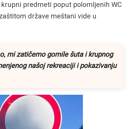
 i krupni predmeti poput polomljenih WC
 zaštitom države meštani vide u
o, mi zatičemo gomile šuta i krupnog
menjenog našoj rekreaciji i pokazivanju