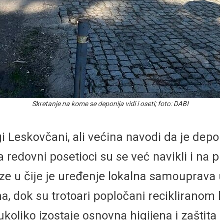
Skretanje na kome se deponija vidi i oseti; foto: DABI
i Leskovčani, ali većina navodi da je depo
redovni posetioci su se već navikli i na 
e u čije je uređenje lokalna samouprava u
rana, dok su trotoari popločani reciklir
ukoliko izostaje osnovna higijena i zaštita