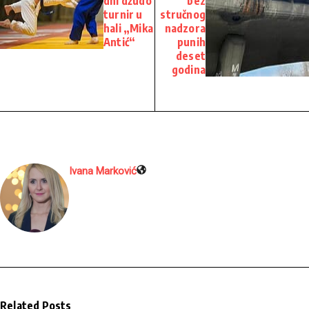
dni džudo
bez
turnir u
stručnog
hali „Mika
nadzora
Antić“
punih
deset
godina
Ivana Marković
Related Posts