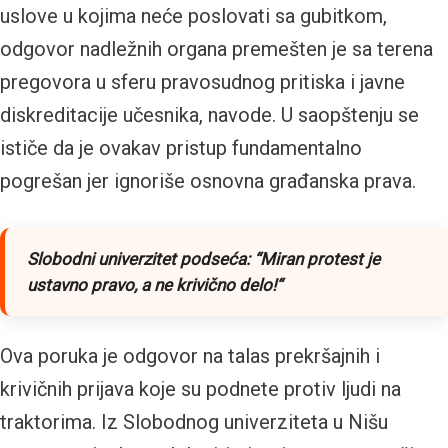
uslove u kojima neće poslovati sa gubitkom,
odgovor nadležnih organa premešten je sa terena
pregovora u sferu pravosudnog pritiska i javne
diskreditacije učesnika, navode. U saopštenju se
ističe da je ovakav pristup fundamentalno
pogrešan jer ignoriše osnovna građanska prava.
Slobodni univerzitet podseća: “Miran protest je
ustavno pravo, a ne krivično delo!“
Ova poruka je odgovor na talas prekršajnih i
krivičnih prijava koje su podnete protiv ljudi na
traktorima. Iz Slobodnog univerziteta u Nišu