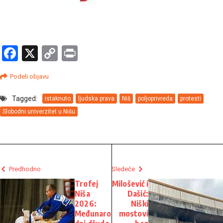
Facebook
X
Copy
Print
Link
Podeli objavu
Tagged:
istaknuto
ljudska prava
Niš
poljoprivreda
protesti
Slobodni univerzitet u Nišu
Predhodno
Sledeće
Trofej
Milošević i
Niša
Dašić:
2026:
Niški
Međunaro
mostovi