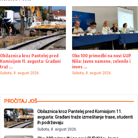
Obilaznica kroz Pantelej pred
Oko 100 primedbi na novi GUP
Komisijom 11. avgusta: Građani
Niša: Javne namene, zelenilo i
traž ...
inves ...
Subota, 8. avgust 2026.
Subota, 8. avgust 2026.
PROČITAJ JOŠ
Obilaznica kroz Pantelej pred Komisijom 11.
avgusta: Građani traže izmeštanje trase, studenti
ih podržavaju
Subota, 8. avgust 2026.