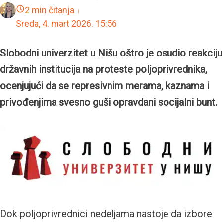
2 min čitanja
Sreda, 4. mart 2026.
15:56
Slobodni univerzitet u Nišu oštro je osudio reakciju
državnih institucija na proteste poljoprivrednika,
ocenjujući da se represivnim merama, kaznama i
privođenjima svesno guši opravdani socijalni bunt.
Dok poljoprivrednici nedeljama nastoje da izbore