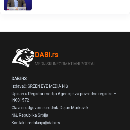
DABI.rs
MEDIJSKI INFORMATIVNI PORTAL
DABI.RS
Izdavač: GREEN EYE MEDIA NIŠ
Upisan u Registar medija Agencije za privredne registre –
IN001572
Glavni i odgovorni urednik: Dejan Marković
Niš, Republika Srbija
Kontakt: redakcija@dabi.rs