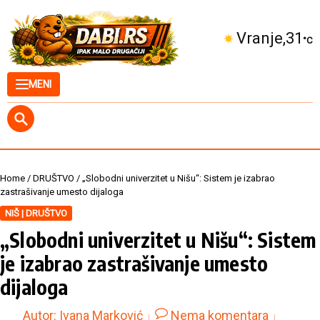
Skip to content
Kuršumlija
29
°C
MENI
Home
/
DRUŠTVO
/
„Slobodni univerzitet u Nišu“: Sistem je izabrao
zastrašivanje umesto dijaloga
NIŠ | DRUŠTVO
„Slobodni univerzitet u Nišu“: Sistem
je izabrao zastrašivanje umesto
dijaloga
Autor:
Ivana Marković
Nema komentara