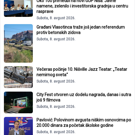
Oko 100 primedbi na novi GUP Niša: Javne
namene, zelenilo i investitorska gradnja u centru
rasprave
Subota, 8. avgust 2026.
Građani Vlasotinca traže još jedan referendum
protiv betonskih zidova
Subota, 8. avgust 2026.
Večeras počinje 10. Nišville Jazz Teatar: „Teatar
nemirnog sveta“
Subota, 8. avgust 2026.
City Fest otvoren uz dodelu nagrada, danas i sutra
još 9 filmova
Subota, 8. avgust 2026.
Pavlović: Polovinom avgusta niškim osnovcima po
20.000 dinara za početak školske godine
Subota, 8. avgust 2026.