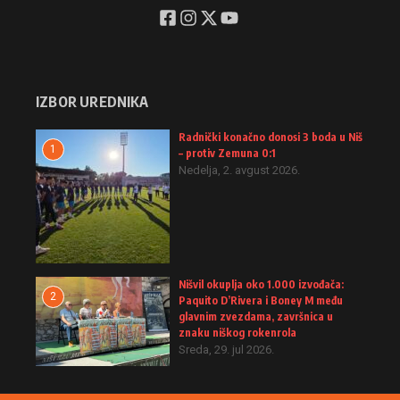
IZBOR UREDNIKA
Radnički konačno donosi 3 boda u Niš
1
– protiv Zemuna 0:1
Nedelja, 2. avgust 2026.
Nišvil okuplja oko 1.000 izvođača:
2
Paquito D’Rivera i Boney M među
glavnim zvezdama, završnica u
znaku niškog rokenrola
Sreda, 29. jul 2026.