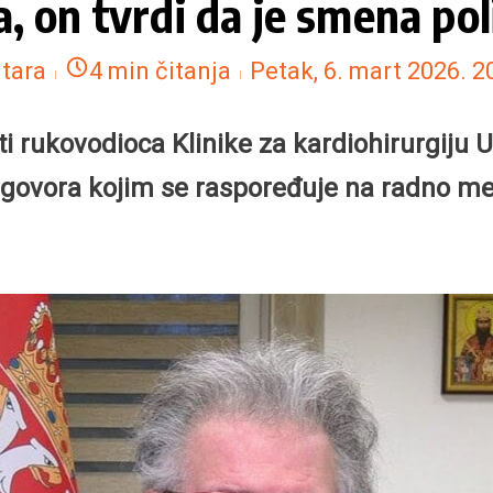
, on tvrdi da je smena pol
tara
4 min čitanja
Petak, 6. mart 2026.
2
i rukovodioca Klinike za kardiohirurgiju U
ovora kojim se raspoređuje na radno mest