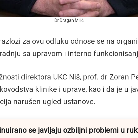
Dr Dragan Milić
zlozi za ovu odluku odnose se na organiza
aradnju sa upravom i interno funkcionisan
žnosti direktora UKC Niš, prof. dr Zoran P
ovodstva klinike i uprave, kao i da je u 
ija narušen ugled ustanove.
irano se javljaju ozbiljni problemi u ru