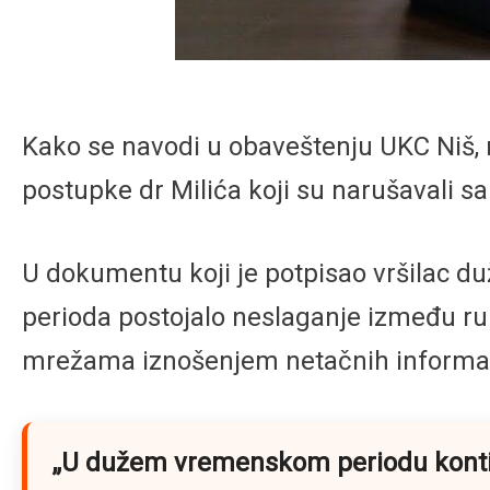
Kako se navodi u obaveštenju UKC Niš, ra
postupke dr Milića koji su narušavali s
U dokumentu koji je potpisao vršilac du
perioda postojalo neslaganje između ruk
mrežama iznošenjem netačnih informac
„U dužem vremenskom periodu kontinu