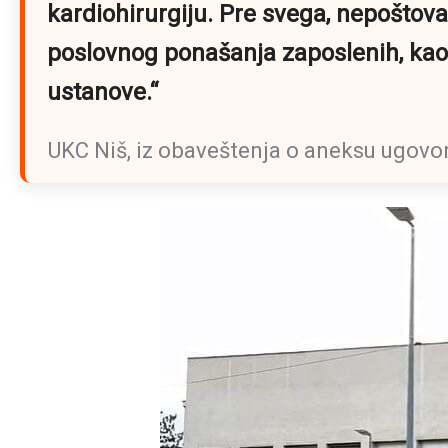
kardiohirurgiju. Pre svega, nepoštov
poslovnog ponašanja zaposlenih, kao 
ustanove.“
UKC Niš, iz obaveštenja o aneksu ugovo