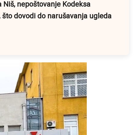
ra Niš, nepoštovanje Kodeksa
, što dovodi do narušavanja ugleda