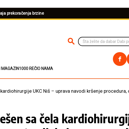
šaja prekoračenja brzine
PRETRAŽI NA SAJTU
I MAGAZIN
1000 REČI
O NAMA
 kardiohirurgije UKC Niš – uprava navodi kršenje procedura, 
rešen sa čela kardiohirurg