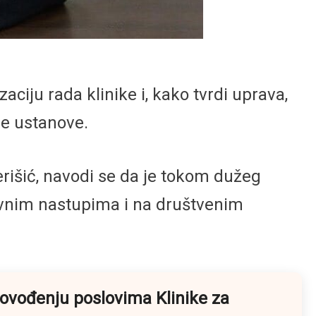
ciju rada klinike i, kako tvrdi uprava,
je ustanove.
erišić, navodi se da je tokom dužeg
javnim nastupima i na društvenim
kovođenju poslovima Klinike za