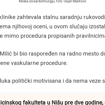
Klinika za kardiohirurgiju, foto: Dejan Marković
 klinike zahtevala stalnu saradnju rukovo
prema njihovoj oceni, u ovom slučaju izost
e mimo procedura propisanih pravilnicim
lić bi bio raspoređen na radno mesto do
ložene vaskularne procedure.
dluka politički motivisana i da nema veze 
icinskog fakulteta u Nišu pre dve godin