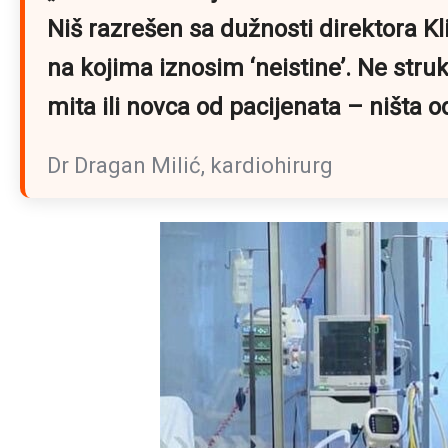
Niš razrešen sa dužnosti direktora K
na kojima iznosim ‘neistine’. Ne struk
mita ili novca od pacijenata – ništa 
Dr Dragan Milić, kardiohirurg