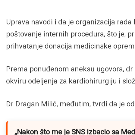
Uprava navodi i da je organizacija rada
poštovanje internih procedura, što je, 
prihvatanje donacija medicinske oprem
Prema ponuđenom aneksu ugovora, dr Mi
okviru odeljenja za kardiohirurgiju i s
Dr Dragan Milić, međutim, tvrdi da je o
„Nakon što me je SNS izbacio sa Med