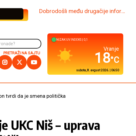
www.dabi.rs
NIZAK
UV INDEKS |
0,1
Kuršumlija
20
PRETRAŽI NA SAJTU
°C
subota, 8. avgust 2026. | 06:50
on tvrdi da je smena politička
ije UKC Niš – uprava