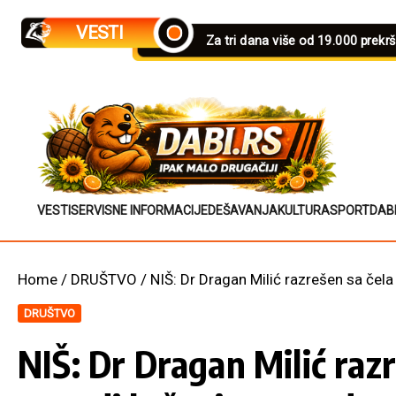
Skip to content
VESTI
Za tri dana više od 19.000 prekr
VESTI
SERVISNE INFORMACIJE
DEŠAVANJA
KULTURA
SPORT
DAB
Home
/
DRUŠTVO
/
NIŠ: Dr Dragan Milić razrešen sa čela
DRUŠTVO
NIŠ: Dr Dragan Milić raz