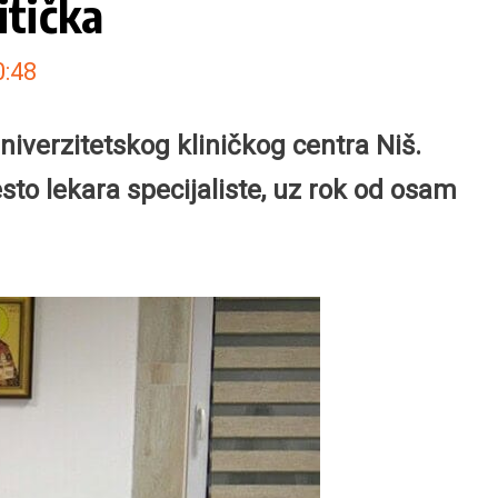
itička
0:48
niverzitetskog kliničkog centra Niš.
o lekara specijaliste, uz rok od osam