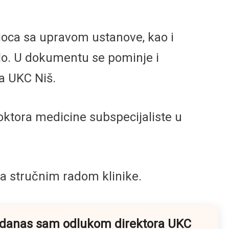
dioca sa upravom ustanove, kao i
alo. U dokumentu se pominje i
a UKC Niš.
ktora medicine subspecijaliste u
sa stručnim radom klinike.
e, danas sam odlukom direktora UKC