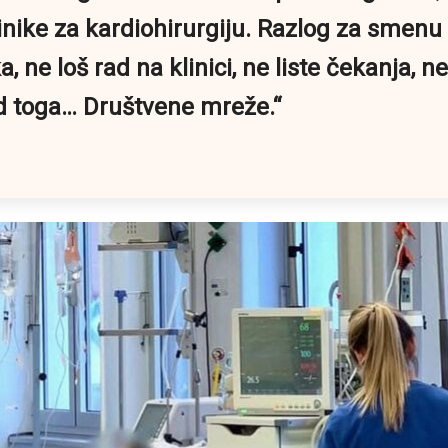
linike za kardiohirurgiju. Razlog za smenu
a, ne loš rad na klinici, ne liste čekanja,
od toga… Društvene mreže.“