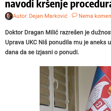
navodi kršenje procedura
Autor:
Dejan Marković
Nema komen
Doktor Dragan Milić razrešen je dužnost
Uprava UKC Niš ponudila mu je aneks ug
dana da se izjasni o ponudi.