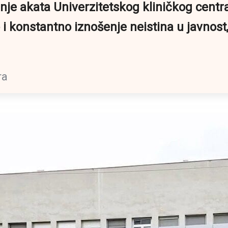
anje akata Univerzitetskog kliničkog cent
i konstantno iznošenje neistina u javnost
ra