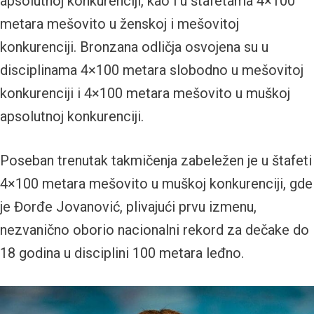
apsolutnoj konkurenciji, kao i u štafetama 4×100
metara mešovito u ženskoj i mešovitoj
konkurenciji. Bronzana odličja osvojena su u
disciplinama 4×100 metara slobodno u mešovitoj
konkurenciji i 4×100 metara mešovito u muškoj
apsolutnoj konkurenciji.
Poseban trenutak takmičenja zabeležen je u štafeti
4×100 metara mešovito u muškoj konkurenciji, gde
je Đorđe Jovanović, plivajući prvu izmenu,
nezvanično oborio nacionalni rekord za dečake do
18 godina u disciplini 100 metara leđno.