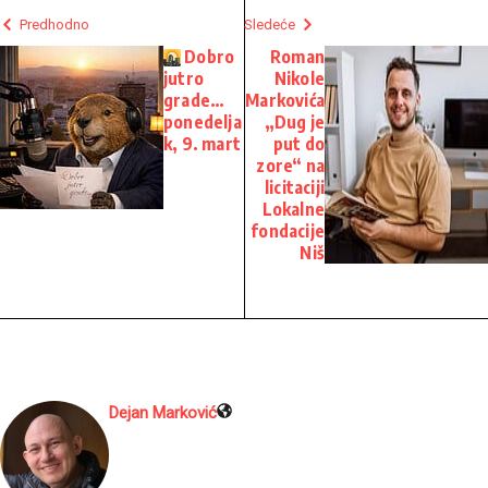
Predhodno
Sledeće
Dobro
Roman
jutro
Nikole
grade…
Markovića
ponedelja
„Dug je
k, 9. mart
put do
zore“ na
licitaciji
Lokalne
fondacije
Niš
Dejan Marković