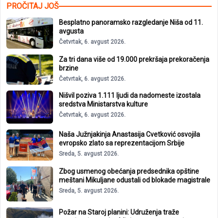
PROČITAJ JOŠ
Besplatno panoramsko razgledanje Niša od 11.
avgusta
Četvrtak, 6. avgust 2026.
Za tri dana više od 19.000 prekršaja prekoračenja
brzine
Četvrtak, 6. avgust 2026.
Nišvil poziva 1.111 ljudi da nadomeste izostala
sredstva Ministarstva kulture
Četvrtak, 6. avgust 2026.
Naša Južnjakinja Anastasija Cvetković osvojila
evropsko zlato sa reprezentacijom Srbije
Sreda, 5. avgust 2026.
Zbog usmenog obećanja predsednika opštine
meštani Mikuljane odustali od blokade magistrale
Sreda, 5. avgust 2026.
Požar na Staroj planini: Udruženja traže