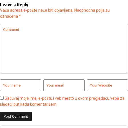
Leave a Reply
Vaša adresa e-pošte neće biti objavljena.
Neophodna polja su
označena
*
Sačuvaj moje ime, e-poštu i veb mesto u ovom pregledaču veba za
sledeći put kada komentarišem.