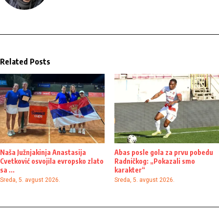
Related Posts
Naša Južnjakinja Anastasija
Abas posle gola za prvu pobedu
Cvetković osvojila evropsko zlato
Radničkog: „Pokazali smo
sa ...
karakter“
Sreda, 5. avgust 2026.
Sreda, 5. avgust 2026.