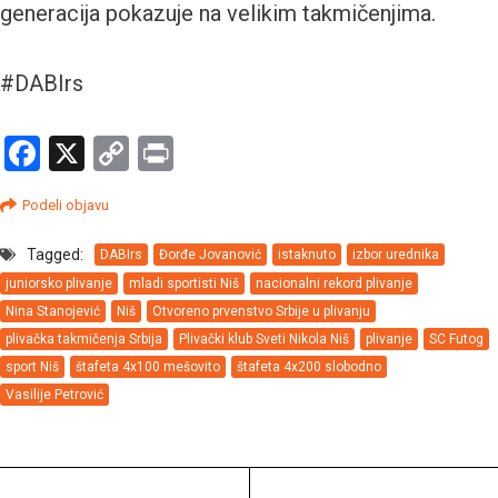
generacija pokazuje na velikim takmičenjima.
#DABIrs
Facebook
X
Copy
Print
Link
Podeli objavu
Tagged:
DABIrs
Đorđe Jovanović
istaknuto
izbor urednika
juniorsko plivanje
mladi sportisti Niš
nacionalni rekord plivanje
Nina Stanojević
Niš
Otvoreno prvenstvo Srbije u plivanju
plivačka takmičenja Srbija
Plivački klub Sveti Nikola Niš
plivanje
SC Futog
sport Niš
štafeta 4x100 mešovito
štafeta 4x200 slobodno
Vasilije Petrović