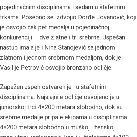
pojedinačnim disciplinama i sedam u štafetnim
trkama. Posebno se izdvojio Đorđe Jovanović, koji
je osvojio čak pet medalja u pojedinačnoj
konkurenciji – dve zlatne i tri srebrne. Uspešan
nastup imala je i Nina Stanojević sa jednom
zlatnom i jednom srebrnom medaljom, dok je
Vasilije Petrović osvojio bronzano odličje.
Zapažen uspeh ostvaren je i u štafetnim
disciplinama. Najsjajnije odličje osvojeno je u
juniorskoj trci 4×200 metara slobodno, dok su
srebrne medalje pripale ekipama u disciplinama
4×200 metara slobodno u muškoj i ženskoj