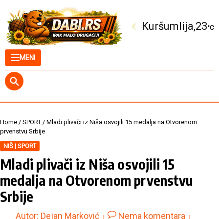
Skip to content
Kuršumlija
23
°C
MENI
Home
/
SPORT
/
Mladi plivači iz Niša osvojili 15 medalja na Otvorenom
prvenstvu Srbije
NIŠ | SPORT
Mladi plivači iz Niša osvojili 15
medalja na Otvorenom prvenstvu
Srbije
Autor:
Dejan Marković
Nema komentara