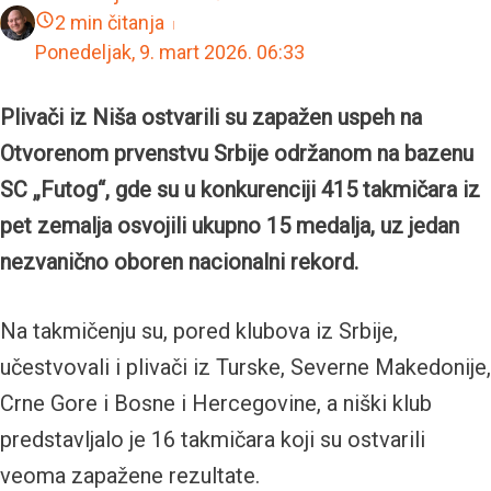
2 min čitanja
Ponedeljak, 9. mart 2026.
06:33
Plivači iz Niša ostvarili su zapažen uspeh na
Otvorenom prvenstvu Srbije održanom na bazenu
SC „Futog“, gde su u konkurenciji 415 takmičara iz
pet zemalja osvojili ukupno 15 medalja, uz jedan
nezvanično oboren nacionalni rekord.
Na takmičenju su, pored klubova iz Srbije,
učestvovali i plivači iz Turske, Severne Makedonije,
Crne Gore i Bosne i Hercegovine, a niški klub
predstavljalo je 16 takmičara koji su ostvarili
veoma zapažene rezultate.