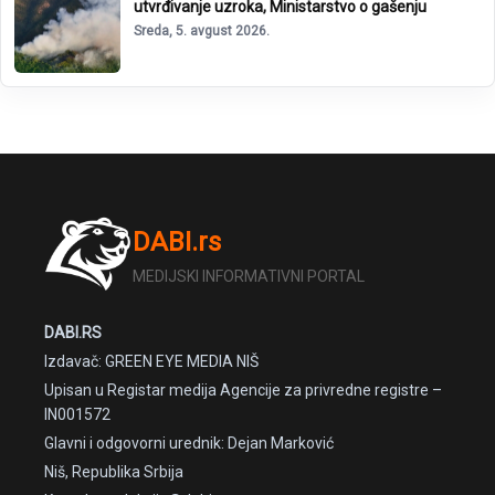
utvrđivanje uzroka, Ministarstvo o gašenju
Sreda, 5. avgust 2026.
DABI.rs
MEDIJSKI INFORMATIVNI PORTAL
DABI.RS
Izdavač: GREEN EYE MEDIA NIŠ
Upisan u Registar medija Agencije za privredne registre –
IN001572
Glavni i odgovorni urednik: Dejan Marković
Niš, Republika Srbija