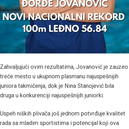
Zahvaljujući ovim rezultatima, Jovanović je zauzeo
treće mesto u ukupnom plasmanu najuspešnijih
juniora takmičenja, dok je Nina Stanojević bila
druga u konkurenciji najuspešnijih juniorki.
Uspeh niških plivača još jednom potvrđuje kvalitet
rada sa mladim sportistima i potencijal koji ova