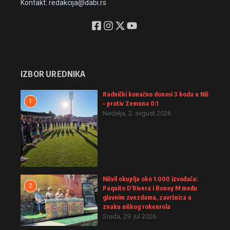
Kontakt: redakcija@dabi.rs
IZBOR UREDNIKA
Radnički konačno donosi 3 boda u Niš
1
– protiv Zemuna 0:1
Nedelja, 2. avgust 2026.
Nišvil okuplja oko 1.000 izvođača:
2
Paquito D’Rivera i Boney M među
glavnim zvezdama, završnica u
znaku niškog rokenrola
Sreda, 29. jul 2026.