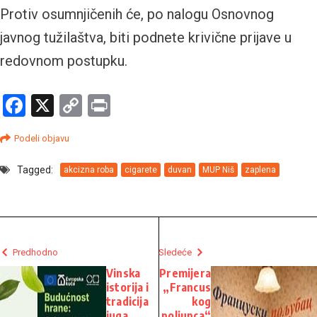
Protiv osumnjičenih će, po nalogu Osnovnog
javnog tužilaštva, biti podnete krivične prijave u
redovnom postupku.
Facebook
X
Copy
Print
Link
Podeli objavu
Tagged:
akcizna roba
cigarete
duvan
MUP Niš
zaplena
Predhodno
Sledeće
Vinska
Premijera
istorija i
„Francus
tradicija
kog
juga
poljupca“