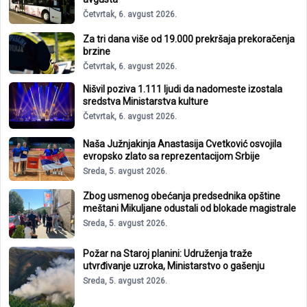
Četvrtak, 6. avgust 2026.
Za tri dana više od 19.000 prekršaja prekoračenja
brzine
Četvrtak, 6. avgust 2026.
Nišvil poziva 1.111 ljudi da nadomeste izostala
sredstva Ministarstva kulture
Četvrtak, 6. avgust 2026.
Naša Južnjakinja Anastasija Cvetković osvojila
evropsko zlato sa reprezentacijom Srbije
Sreda, 5. avgust 2026.
Zbog usmenog obećanja predsednika opštine
meštani Mikuljane odustali od blokade magistrale
Sreda, 5. avgust 2026.
Požar na Staroj planini: Udruženja traže
utvrđivanje uzroka, Ministarstvo o gašenju
Sreda, 5. avgust 2026.