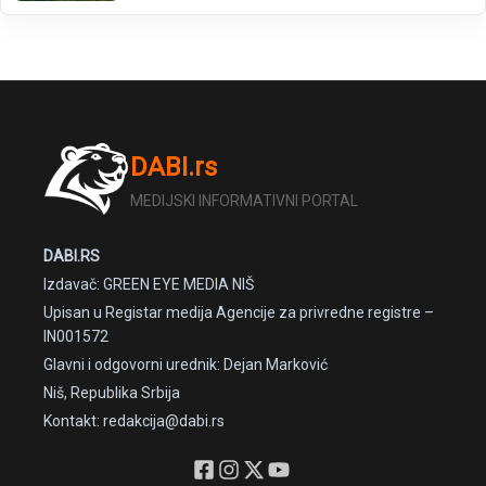
DABI.rs
MEDIJSKI INFORMATIVNI PORTAL
DABI.RS
Izdavač: GREEN EYE MEDIA NIŠ
Upisan u Registar medija Agencije za privredne registre –
IN001572
Glavni i odgovorni urednik: Dejan Marković
Niš, Republika Srbija
Kontakt: redakcija@dabi.rs