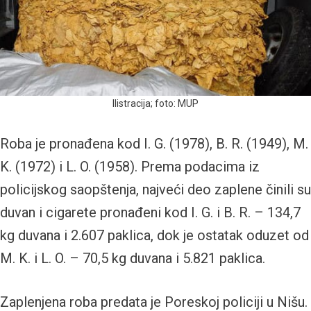
Ilistracija; foto: MUP
Roba je pronađena kod I. G. (1978), B. R. (1949), M.
K. (1972) i L. O. (1958). Prema podacima iz
policijskog saopštenja, najveći deo zaplene činili su
duvan i cigarete pronađeni kod I. G. i B. R. – 134,7
kg duvana i 2.607 paklica, dok je ostatak oduzet od
M. K. i L. O. – 70,5 kg duvana i 5.821 paklica.
Zaplenjena roba predata je Poreskoj policiji u Nišu.