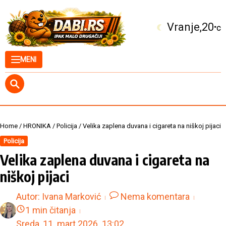
Skip to content
Kuršumlija
20
°C
MENI
Home
/
HRONIKA
/
Policija
/
Velika zaplena duvana i cigareta na niškoj pijaci
Policija
Velika zaplena duvana i cigareta na
niškoj pijaci
Autor:
Ivana Marković
Nema komentara
1 min čitanja
Sreda, 11. mart 2026.
13:02