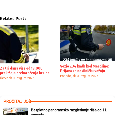
Related Posts
Vozio 234 km/h kod Merošine:
Za tri dana više od 19.000
Prijava za nasilničku vožnju
prekršaja prekoračenja brzine
Ponedeljak, 3. avgust 2026.
Četvrtak, 6. avgust 2026.
PROČITAJ JOŠ
Besplatno panoramsko razgledanje Niša od 11.
avgusta