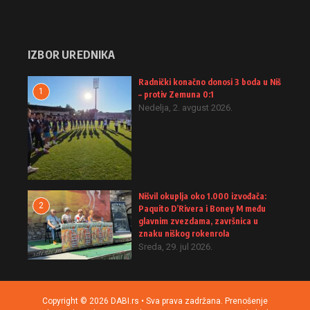
IZBOR UREDNIKA
Radnički konačno donosi 3 boda u Niš
1
– protiv Zemuna 0:1
Nedelja, 2. avgust 2026.
Nišvil okuplja oko 1.000 izvođača:
2
Paquito D’Rivera i Boney M među
glavnim zvezdama, završnica u
znaku niškog rokenrola
Sreda, 29. jul 2026.
Copyright © 2026 DABI.rs • Sva prava zadržana. Prenošenje