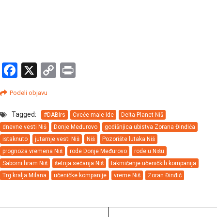
Facebook
X
Copy
Print
Link
Podeli objavu
Tagged:
#DABIrs
Cveće male Ide
Delta Planet Niš
dnevne vesti Niš
Donje Međurovo
godišnjica ubistva Zorana Đinđića
istaknuto
jutarnje vesti Niš
Niš
Pozorište lutaka Niš
prognoza vremena Niš
rode Donje Međurovo
rode u Nišu
Saborni hram Niš
šetnja sećanja Niš
takmičenje učeničkih kompanija
Trg kralja Milana
učeničke kompanije
vreme Niš
Zoran Đinđić