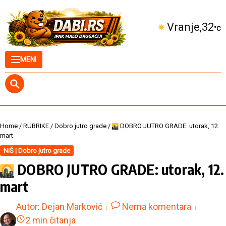
Skip to content
Kuršumlija
31
°C
MENI
Home
/
RUBRIKE
/
Dobro jutro grade
/
DOBRO JUTRO GRADE: utorak, 12.
mart
NIŠ | Dobro jutro grade
DOBRO JUTRO GRADE: utorak, 12.
mart
Autor:
Dejan Marković
Nema komentara
2 min čitanja