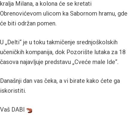
kralja Milana, a kolona će se kretati
Obrenovićevom ulicom ka Sabornom hramu, gde
će biti održan pomen.
U „Delti“ je u toku takmičenje srednjoškolskih
učeničkih kompanija, dok Pozorište lutaka za 18
časova najavljuje predstavu „Cveće male Ide“.
Današnji dan vas čeka, a vi birate kako ćete ga
iskoristiti.
Vaš DABI