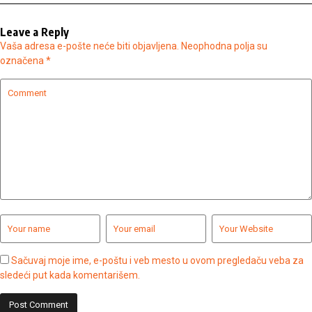
Leave a Reply
Vaša adresa e-pošte neće biti objavljena.
Neophodna polja su
označena
*
Sačuvaj moje ime, e-poštu i veb mesto u ovom pregledaču veba za
sledeći put kada komentarišem.