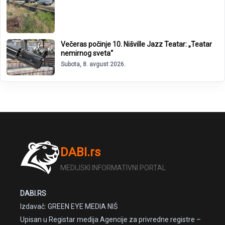
Večeras počinje 10. Nišville Jazz Teatar: „Teatar
nemirnog sveta“
Subota, 8. avgust 2026.
DABI.rs
MEDIJSKI INFORMATIVNI PORTAL
DABI.RS
Izdavač: GREEN EYE MEDIA NIŠ
Upisan u Registar medija Agencije za privredne registre –