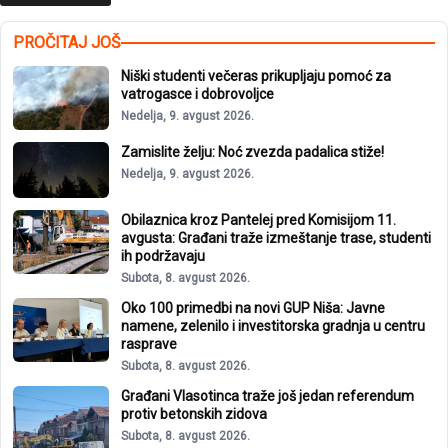
PROČITAJ JOŠ
Niški studenti večeras prikupljaju pomoć za
vatrogasce i dobrovoljce
Nedelja, 9. avgust 2026.
Zamislite želju: Noć zvezda padalica stiže!
Nedelja, 9. avgust 2026.
Obilaznica kroz Pantelej pred Komisijom 11.
avgusta: Građani traže izmeštanje trase, studenti
ih podržavaju
Subota, 8. avgust 2026.
Oko 100 primedbi na novi GUP Niša: Javne
namene, zelenilo i investitorska gradnja u centru
rasprave
Subota, 8. avgust 2026.
Građani Vlasotinca traže još jedan referendum
protiv betonskih zidova
Subota, 8. avgust 2026.