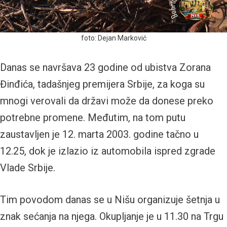
foto: Dejan Marković
Danas se navršava 23 godine od ubistva Zorana
Đinđića, tadašnjeg premijera Srbije, za koga su
mnogi verovali da državi može da donese preko
potrebne promene. Međutim, na tom putu
zaustavljen je 12. marta 2003. godine tačno u
12.25, dok je izlazio iz automobila ispred zgrade
Vlade Srbije.
Tim povodom danas se u Nišu organizuje šetnja u
znak sećanja na njega. Okupljanje je u 11.30 na Trgu