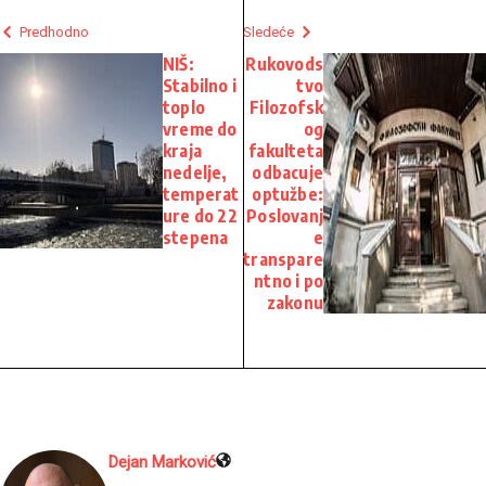
Predhodno
Sledeće
NIŠ:
Rukovods
Stabilno i
tvo
toplo
Filozofsk
vreme do
og
kraja
fakulteta
nedelje,
odbacuje
temperat
optužbe:
ure do 22
Poslovanj
stepena
e
transpare
ntno i po
zakonu
Dejan Marković