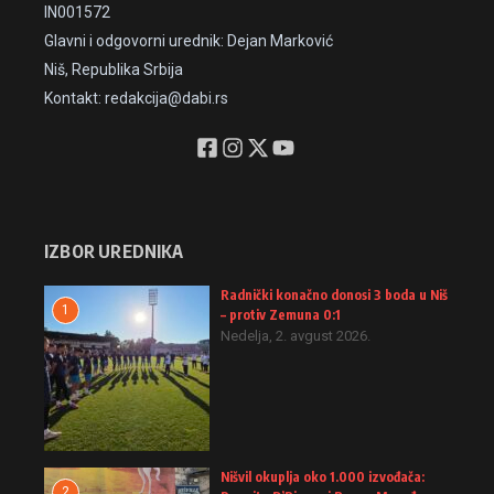
IN001572
Glavni i odgovorni urednik: Dejan Marković
Niš, Republika Srbija
Kontakt: redakcija@dabi.rs
IZBOR UREDNIKA
Radnički konačno donosi 3 boda u Niš
1
– protiv Zemuna 0:1
Nedelja, 2. avgust 2026.
Nišvil okuplja oko 1.000 izvođača:
2