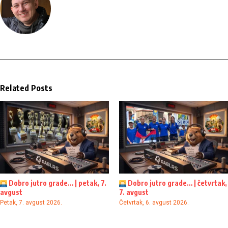
Related Posts
Dobro jutro grade… | petak, 7.
Dobro jutro grade… | četvrtak,
avgust
7. avgust
Petak, 7. avgust 2026.
Četvrtak, 6. avgust 2026.