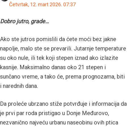
Četvrtak, 12. mart 2026.
07:37
Dobro jutro, grade…
Ako ste jutros pomislili da ćete moći bez jakne
napolje, malo ste se prevarili. Jutarnje temperature
su oko nule, ili tek koji stepen iznad ako izlazite
kasnije. Maksimalno danas oko 21 stepen i
sunčano vreme, a tako će, prema prognozama, biti
i narednih dana.
Da proleće ubrzano stiže potvrđuje i informacija da
je prvi par roda pristigao u Donje Međurovo,
nezvanično najveću urbanu naseobinu ovih ptica