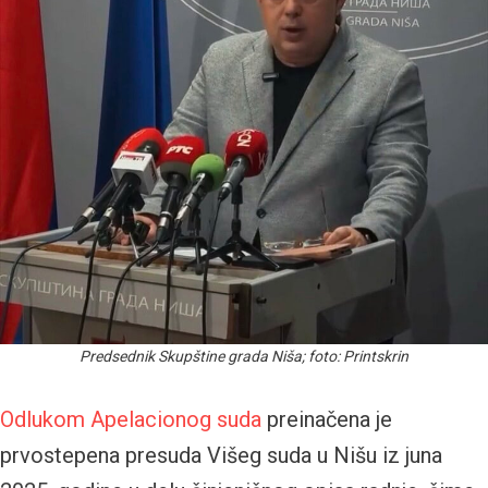
Predsednik Skupštine grada Niša; foto: Printskrin
Odlukom Apelacionog suda
preinačena je
prvostepena presuda Višeg suda u Nišu iz juna