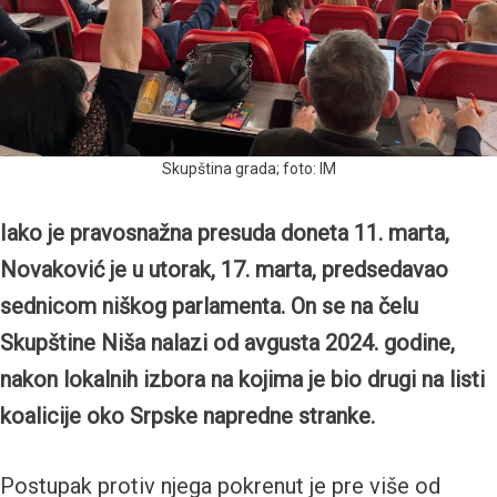
Skupština grada; foto: IM
Iako je pravosnažna presuda doneta 11. marta,
Novaković je u utorak, 17. marta, predsedavao
sednicom niškog parlamenta. On se na čelu
Skupštine Niša nalazi od avgusta 2024. godine,
nakon lokalnih izbora na kojima je bio drugi na listi
koalicije oko Srpske napredne stranke.
Postupak protiv njega pokrenut je pre više od