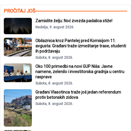
PROČITAJ JOŠ
Zamislite želju: Noć zvezda padalica stiže!
Nedelja, 9. avgust 2026.
Obilaznica kroz Pantelej pred Komisijom 11.
avgusta: Građani traže izmeštanje trase, studenti
ih podržavaju
Subota, 8. avgust 2026.
Oko 100 primedbi na novi GUP Niša: Javne
namene, zelenilo i investitorska gradnja u centru
rasprave
Subota, 8. avgust 2026.
Građani Vlasotinca traže još jedan referendum
protiv betonskih zidova
Subota, 8. avgust 2026.