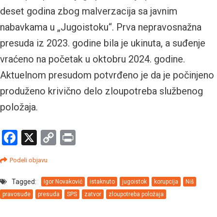
deset godina zbog malverzacija sa javnim
nabavkama u „Jugoistoku“. Prva nepravosnažna
presuda iz 2023. godine bila je ukinuta, a suđenje
vraćeno na početak u oktobru 2024. godine.
Aktuelnom presudom potvrđeno je da je počinjeno
produženo krivično delo zloupotreba službenog
položaja.
Facebook
X
Copy
Print
Link
Podeli objavu
Tagged:
Igor Novaković
istaknuto
jugoistok
korupcija
Niš
pravosuđe
presuda
SPS
zatvor
zloupotreba položaja