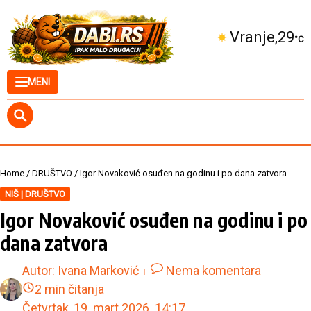
Skip to content
Kuršumlija
29
°C
MENI
Home
/
DRUŠTVO
/
Igor Novaković osuđen na godinu i po dana zatvora
NIŠ | DRUŠTVO
Igor Novaković osuđen na godinu i po
dana zatvora
Autor:
Ivana Marković
Nema komentara
2 min čitanja
Četvrtak, 19. mart 2026.
14:17