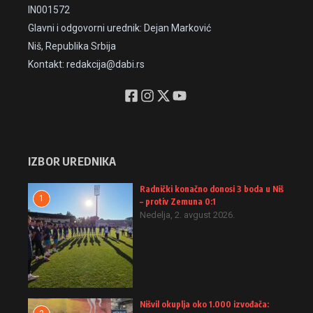
IN001572
Glavni i odgovorni urednik: Dejan Marković
Niš, Republika Srbija
Kontakt: redakcija@dabi.rs
IZBOR UREDNIKA
Radnički konačno donosi 3 boda u Niš
1
– protiv Zemuna 0:1
Nedelja, 2. avgust 2026.
Nišvil okuplja oko 1.000 izvođača: