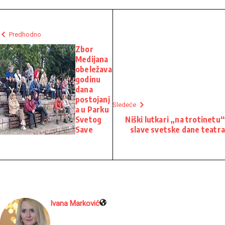
Predhodno
Zbor
Medijana
obeležava
godinu
dana
postojanj
Sledeće
a u Parku
Svetog
Niški lutkari „na trotinetu“
Save
slave svetske dane teatra
Ivana Marković