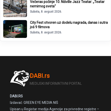
Večeras počinje 10. Nišville Jazz Teatar: „Teatar
nemirnog sveta“
Subota, 8. avgust 2026.
City Fest otvoren uz dodelu nagrada, danas i sutra
još 9 filmova
Subota, 8. avgust 2026.
DABI.rs
MEDIJSKI INFORMATIVNI PORTAL
DABI.RS
Izdavač: GREEN EYE MEDIA NIŠ
Upisan u Registar medija Agencije za privredne registre –