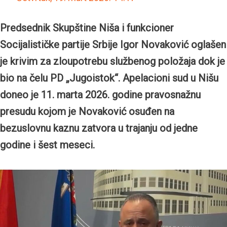
Predsednik Skupštine Niša i funkcioner
Socijalističke partije Srbije Igor Novaković oglašen
je krivim za zloupotrebu službenog položaja dok je
bio na čelu PD „Jugoistok“. Apelacioni sud u Nišu
doneo je 11. marta 2026. godine pravosnažnu
presudu kojom je Novaković osuđen na
bezuslovnu kaznu zatvora u trajanju od jedne
godine i šest meseci.