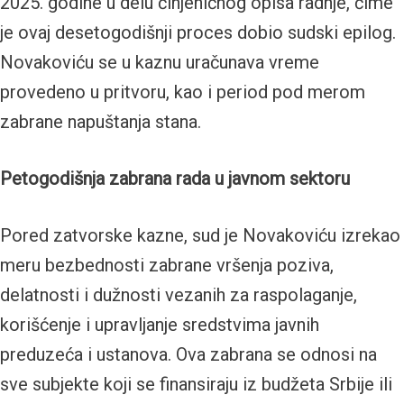
2025. godine u delu činjeničnog opisa radnje, čime
je ovaj desetogodišnji proces dobio sudski epilog.
Novakoviću se u kaznu uračunava vreme
provedeno u pritvoru, kao i period pod merom
zabrane napuštanja stana.
Petogodišnja zabrana rada u javnom sektoru
Pored zatvorske kazne, sud je Novakoviću izrekao
meru bezbednosti zabrane vršenja poziva,
delatnosti i dužnosti vezanih za raspolaganje,
korišćenje i upravljanje sredstvima javnih
preduzeća i ustanova. Ova zabrana se odnosi na
sve subjekte koji se finansiraju iz budžeta Srbije ili