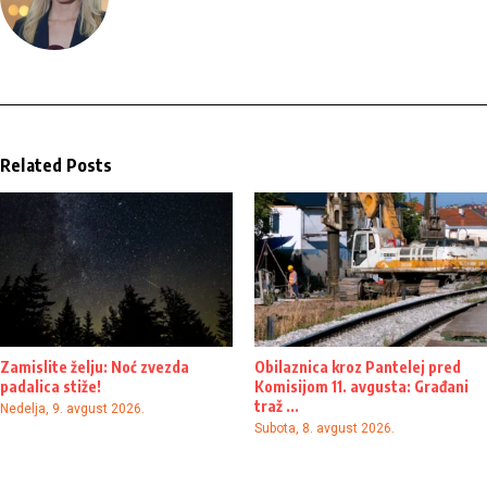
Related Posts
Zamislite želju: Noć zvezda
Obilaznica kroz Pantelej pred
padalica stiže!
Komisijom 11. avgusta: Građani
traž ...
Nedelja, 9. avgust 2026.
Subota, 8. avgust 2026.