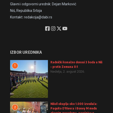
Glavni i odgovorni urednik: Dejan Marković
Niš, Republika Srbija
Kontakt: redakcija@dabi.rs
IZBOR UREDNIKA
Radnički konačno donosi 3 boda u Niš
1
– protiv Zemuna 0:1
Nedelja, 2. avgust 2026.
Nišvil okuplja oko 1.000 izvođača:
2
Paquito D’Rivera i Boney M među
glavnim zvezdama, završnica u