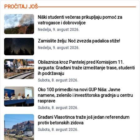
PROČITAJ JOŠ
Niški studenti večeras prikupljaju pomoć za
vatrogasce i dobrovoljce
Nedelja, 9. avgust 2026.
Zamislite želju: Noć zvezda padalica stiže!
Nedelja, 9. avgust 2026.
Obilaznica kroz Pantelej pred Komisijom 11.
avgusta: Građani traže izmeštanje trase, studenti
ih podržavaju
Subota, 8. avgust 2026.
Oko 100 primedbi na novi GUP Niša: Javne
namene, zelenilo i investitorska gradnja u centru
rasprave
Subota, 8. avgust 2026.
Građani Vlasotinca traže još jedan referendum
protiv betonskih zidova
Subota, 8. avgust 2026.