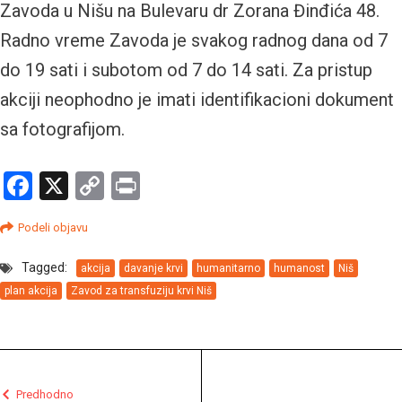
Zavoda u Nišu na Bulevaru dr Zorana Đinđića 48.
Radno vreme Zavoda je svakog radnog dana od 7
do 19 sati i subotom od 7 do 14 sati. Za pristup
akciji neophodno je imati identifikacioni dokument
sa fotografijom.
Facebook
X
Copy
Print
Link
Podeli objavu
Tagged:
akcija
davanje krvi
humanitarno
humanost
Niš
plan akcija
Zavod za transfuziju krvi Niš
Predhodno