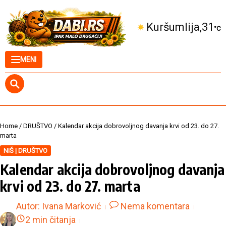
Skip to content
Kuršumlija
31
°C
MENI
Home
/
DRUŠTVO
/
Kalendar akcija dobrovoljnog davanja krvi od 23. do 27.
marta
NIŠ | DRUŠTVO
Kalendar akcija dobrovoljnog davanja
krvi od 23. do 27. marta
Autor:
Ivana Marković
Nema komentara
2 min čitanja