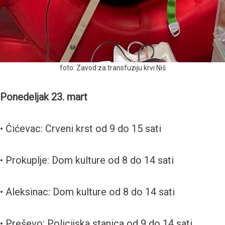
foto: Zavod za transfuziju krvi Niš
Ponedeljak 23. mart
• Ćićevac: Crveni krst od 9 do 15 sati
• Prokuplje: Dom kulture od 8 do 14 sati
• Aleksinac: Dom kulture od 8 do 14 sati
• Preševo: Policijska stanica od 9 do 14 sati