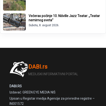
Večeras počinje 10. Nišville Jazz Teatar: „Teatar
nemirnog sveta“
Subota, 8. avgust 2026.
DABI.rs
MEDIJSKI INFORMATIVNI PORTAL
DABI.RS
Izdavač: GREEN EYE MEDIA NIŠ
Upisan u Registar medija Agencije za privredne registre –
IN001572