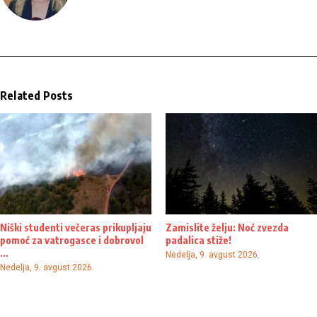
Related Posts
Niški studenti večeras prikupljaju
Zamislite želju: Noć zvezda
pomoć za vatrogasce i dobrovol
padalica stiže!
...
Nedelja, 9. avgust 2026.
Nedelja, 9. avgust 2026.