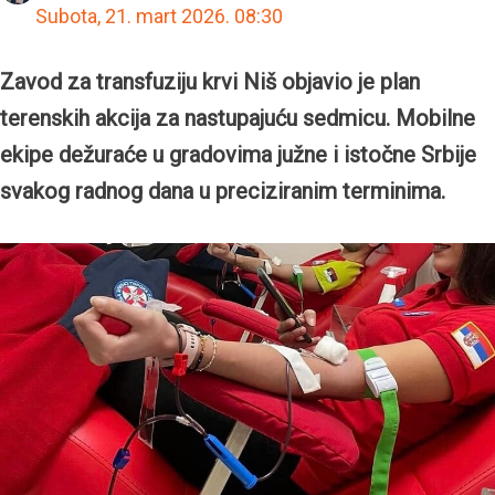
Subota, 21. mart 2026.
08:30
Zavod za transfuziju krvi Niš objavio je plan
terenskih akcija za nastupajuću sedmicu. Mobilne
ekipe dežuraće u gradovima južne i istočne Srbije
svakog radnog dana u preciziranim terminima.