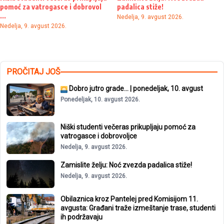
pomoć za vatrogasce i dobrovol
padalica stiže!
...
Nedelja, 9. avgust 2026.
Nedelja, 9. avgust 2026.
PROČITAJ JOŠ
Dobro jutro grade… | ponedeljak, 10. avgust
Ponedeljak, 10. avgust 2026.
Niški studenti večeras prikupljaju pomoć za
vatrogasce i dobrovoljce
Nedelja, 9. avgust 2026.
Zamislite želju: Noć zvezda padalica stiže!
Nedelja, 9. avgust 2026.
Obilaznica kroz Pantelej pred Komisijom 11.
avgusta: Građani traže izmeštanje trase, studenti
ih podržavaju