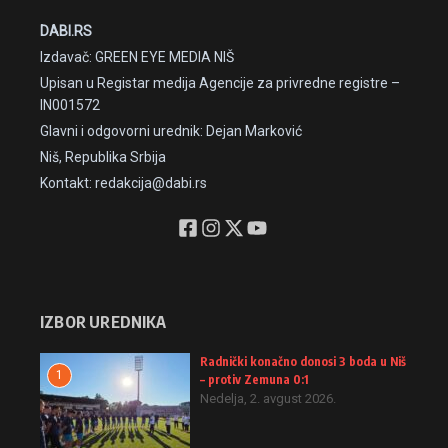
DABI.RS
Izdavač: GREEN EYE MEDIA NIŠ
Upisan u Registar medija Agencije za privredne registre –
IN001572
Glavni i odgovorni urednik: Dejan Marković
Niš, Republika Srbija
Kontakt: redakcija@dabi.rs
IZBOR UREDNIKA
Radnički konačno donosi 3 boda u Niš
1
– protiv Zemuna 0:1
Nedelja, 2. avgust 2026.