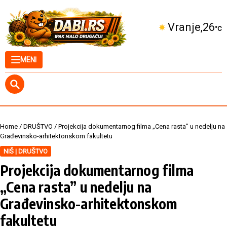
Skip to content
Kuršumlija
27
°C
MENI
Home
/
DRUŠTVO
/
Projekcija dokumentarnog filma „Cena rasta” u nedelju na
Građevinsko-arhitektonskom fakultetu
NIŠ | DRUŠTVO
Projekcija dokumentarnog filma
„Cena rasta” u nedelju na
Građevinsko-arhitektonskom
fakultetu