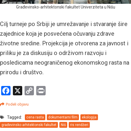
Građevinsko-arhitektonski fakultet Univerziteta u Nišu
Cilj turneje po Srbiji je umrežavanje i stvaranje šire
zajednice koja je posvećena očuvanju zdrave
životne sredine. Projekcija je otvorena za javnost i
priliku je za diskusiju o održivom razvoju i
posledicama neograničenog ekonomskog rasta na
prirodu i društvo.
Facebook
X
Copy
Print
Link
Podeli objavu
Tagged:
cena rasta
dokumentarni film
ekologija
građevinsko arhitektonski fakultet
Niš
ris rendžeri