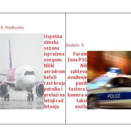
Predhodno
Uspešna
zimska
Sledeće
sezona
ispraćena
Forum
snegom:
žena PSG
Niški
Niš
aerodrom
zahteva
beleži
uvođenje
rast broja
panik
putnika i
tastera i
prelazi na
kamera u
letnji red
taksi
letenja
vozila