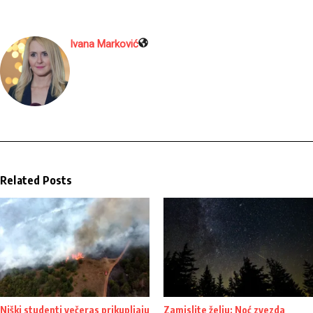
Ivana Marković
Related Posts
Niški studenti večeras prikupljaju
Zamislite želju: Noć zvezda