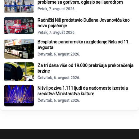
probleme sa gorivom, oglasio se i aerodrom
Petak, 7. avgust 2026.
Radnički Niš predstavio Dušana Jovanovića kao
novo pojačanje
Petak, 7. avgust 2026.
Besplatno panoramsko razgledanje Niša od 11.
avgusta
Četvrtak, 6. avgust 2026.
Za tri dana više od 19.000 prekršaja prekoračenja
brzine
Četvrtak, 6. avgust 2026.
Nišvil poziva 1.111 ljudi da nadomeste izostala
sredstva Ministarstva kulture
Četvrtak, 6. avgust 2026.