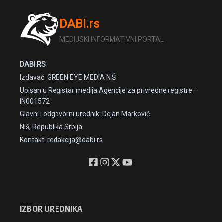
DABI.rs
MEDIJSKI INFORMATIVNI PORTAL
DABI.RS
Izdavač: GREEN EYE MEDIA NIŠ
Upisan u Registar medija Agencije za privredne registre –
IN001572
Glavni i odgovorni urednik: Dejan Marković
Niš, Republika Srbija
Kontakt: redakcija@dabi.rs
IZBOR UREDNIKA