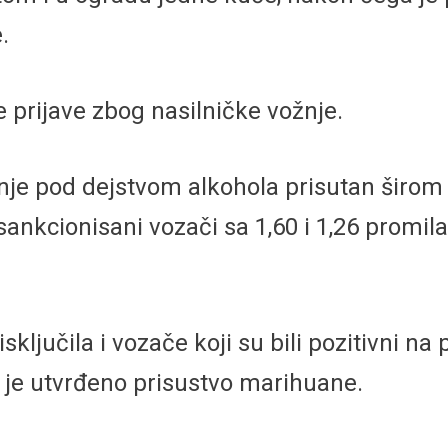
.
e prijave zbog nasilničke vožnje.
je pod dejstvom alkohola prisutan širom o
ankcionisani vozači sa 1,60 i 1,26 promila.
 isključila i vozače koji su bili pozitivni
h je utvrđeno prisustvo marihuane.