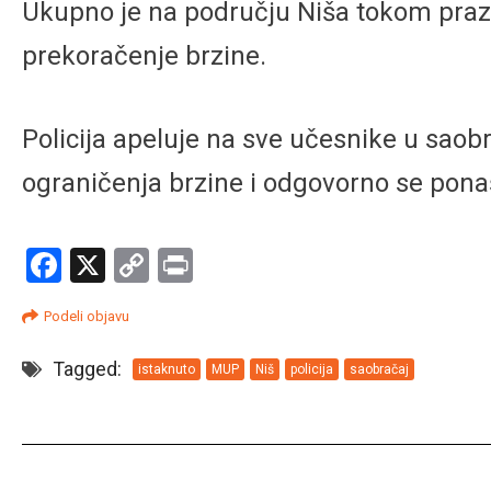
Ukupno je na području Niša tokom prazn
prekoračenje brzine.
Policija apeluje na sve učesnike u saob
ograničenja brzine i odgovorno se ponaša
Facebook
X
Copy
Print
Link
Podeli objavu
Tagged:
istaknuto
MUP
Niš
policija
saobračaj