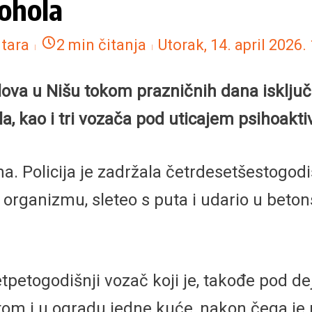
ohola
tara
2 min čitanja
Utorak, 14. april 2026.
lova u Nišu tokom prazničnih dana isključi
a, kao i tri vozača pod uticajem psihoakti
a. Policija je zadržala četrdesetšestogodiš
 organizmu, sleteo s puta i udario u beton
tpetogodišnji vozač koji je, takođe pod de
otom i u ogradu jedne kuće, nakon čega je 