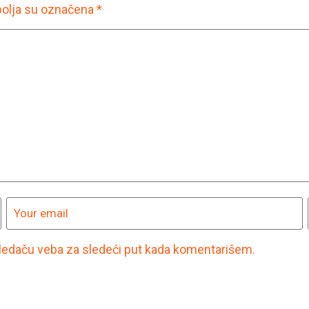
olja su označena
*
ledaču veba za sledeći put kada komentarišem.