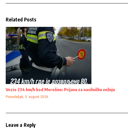
Related Posts
Vozio 234 km/h kod Merošine: Prijava za nasilničku vožnju
Ponedeljak, 3. avgust 2026.
Leave a Reply