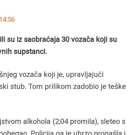
14:56
li su iz saobraćaja 30 vozača koji su
vnih supstanci.
njeg vozača koji je, upravljajući
ski stub. Tom prilikom zadobio je teške
jstvom alkohola (2,04 promila), sleteo s
pobegao. Policija ga je ubrzo pronašla i