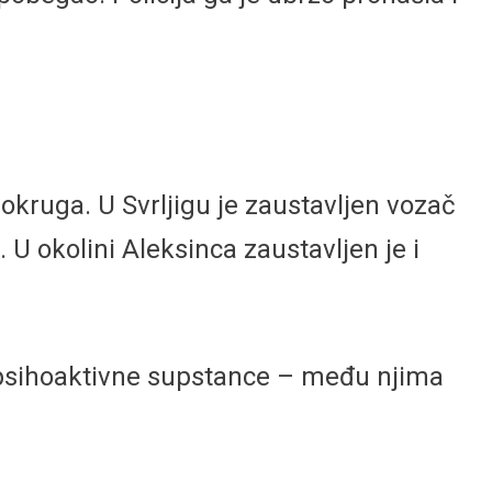
kruga. U Svrljigu je zaustavljen vozač
 U okolini Aleksinca zaustavljen je i
 na psihoaktivne supstance – među njima