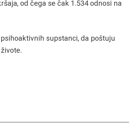
ršaja, od čega se čak 1.534 odnosi na
 psihoaktivnih supstanci, da poštuju
živote.