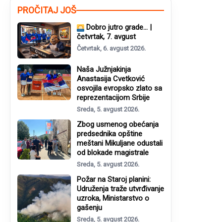
PROČITAJ JOŠ
Dobro jutro grade… |
četvrtak, 7. avgust
Četvrtak, 6. avgust 2026.
Naša Južnjakinja
Anastasija Cvetković
osvojila evropsko zlato sa
reprezentacijom Srbije
Sreda, 5. avgust 2026.
Zbog usmenog obećanja
predsednika opštine
meštani Mikuljane odustali
od blokade magistrale
Sreda, 5. avgust 2026.
Požar na Staroj planini:
Udruženja traže utvrđivanje
uzroka, Ministarstvo o
gašenju
Sreda, 5. avgust 2026.