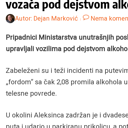
vozača pod dejstvom alk
Autor:
Dejan Marković
Nema komen
Pripadnici Ministarstva unutrašnjih pos
upravljali vozilima pod dejstvom alkohol
Zabeleženi su i teži incidenti na putevim
„fordom“ sa čak 2,08 promila alkohola u
telesne povrede.
U okolini Aleksinca zadržan je i dvadese
puta i udario u parkiranu prikolicu, a p