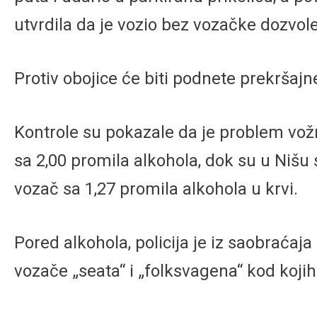
utvrdila da je vozio bez vozačke dozvole
Protiv obojice će biti podnete prekršajn
Kontrole su pokazale da je problem vožn
sa 2,00 promila alkohola, dok su u Nišu s
vozač sa 1,27 promila alkohola u krvi.
Pored alkohola, policija je iz saobraćaja
vozače „seata“ i „folksvagena“ kod koji