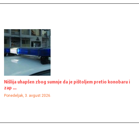
Nišlija uhapšen zbog sumnje da je pištoljem pretio konobaru i
zap ...
Ponedeljak, 3. avgust 2026.