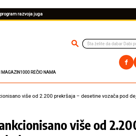
 program razvoja juga
PRETRAŽI NA SAJTU
I MAGAZIN
1000 REČI
O NAMA
ionisano više od 2.200 prekršaja – desetine vozača pod de
nkcionisano više od 2.200