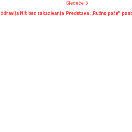
Sledeće
 zdravlja Niš bez zakazivanja
Predstava „Ružno pače“ pono