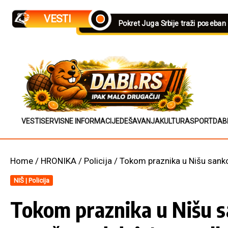
Skip to content
VESTI
Pokret Juga Srbije traži poseban
VESTI
SERVISNE INFORMACIJE
DEŠAVANJA
KULTURA
SPORT
DAB
Home
/
HRONIKA
/
Policija
/
Tokom praznika u Nišu sankc
NIŠ | Policija
Tokom praznika u Nišu sa