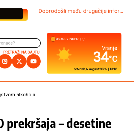
www.dabi.rs
VISOK
UV INDEKS |
7,2
Kuršumlija
35
PRETRAŽI NA SAJTU
°C
cetvrtak, 6. avgust 2026. | 13:48
jstvom alkohola
 prekršaja – desetine