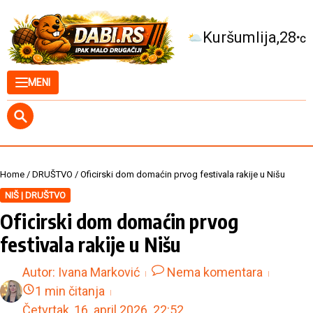
Skip to content
Kuršumlija
28
°C
MENI
Home
/
DRUŠTVO
/
Oficirski dom domaćin prvog festivala rakije u Nišu
NIŠ | DRUŠTVO
Oficirski dom domaćin prvog
festivala rakije u Nišu
Autor:
Ivana Marković
Nema komentara
1 min čitanja
Četvrtak, 16. april 2026.
22:52