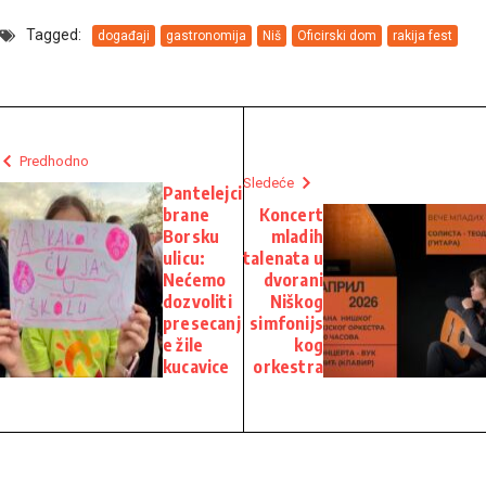
Tagged:
događaji
gastronomija
Niš
Oficirski dom
rakija fest
Predhodno
Sledeće
Pantelejci
brane
Koncert
Borsku
mladih
ulicu:
talenata u
Nećemo
dvorani
dozvoliti
Niškog
presecanj
simfonijs
e žile
kog
kucavice
orkestra