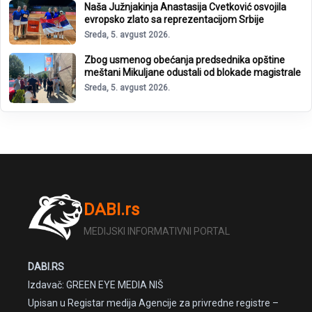
Naša Južnjakinja Anastasija Cvetković osvojila
evropsko zlato sa reprezentacijom Srbije
Sreda, 5. avgust 2026.
Zbog usmenog obećanja predsednika opštine
meštani Mikuljane odustali od blokade magistrale
Sreda, 5. avgust 2026.
DABI.rs
MEDIJSKI INFORMATIVNI PORTAL
DABI.RS
Izdavač: GREEN EYE MEDIA NIŠ
Upisan u Registar medija Agencije za privredne registre –