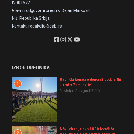
IN001572
Glavni i odgovorni urednik: Dejan Marković
Niš, Republika Srbija
Kontakt: redakcija@dabi.rs
IZBOR UREDNIKA
Radnički konačno donosi 3 boda u Niš
1
– protiv Zemuna 0:1
Nedelja, 2. avgust 2026.
Nišvil okuplja oko 1.000 izvođača:
2