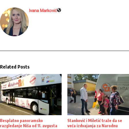
Ivana Marković
Related Posts
Besplatno panoramsko
Stanković i Miletić traže da se
razgledanje Niša od 11. avgusta
veća izdvajanja za Narodnu