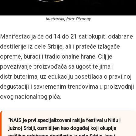
Ilustracija; foto: Pixabay
Manifestacija će od 14 do 21 sat okupiti odabrane
destilerije iz cele Srbije, ali i prateće izlagače
opreme, buradi i tradicionalne hrane. Cilj je
povezivanje proizvođača sa ugostiteljima i
distributerima, uz edukaciju posetilaca o pravilnoj
degustaciji i savremenim trendovima u proizvodnji
ovog nacionalnog pića.
“NAIS je prvi specijalizovani rakija festival u Nišu i
južnoj Srbiji, osmišljen kao događaj koji okuplja