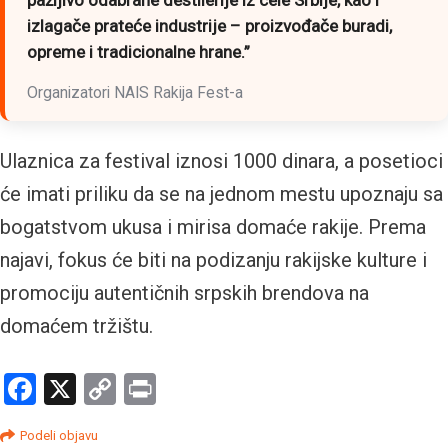
pažljivo odabrane destilerije iz cele Srbije, kao i
izlagače prateće industrije – proizvođače buradi,
opreme i tradicionalne hrane.”
Organizatori NAIS Rakija Fest-a
Ulaznica za festival iznosi 1000 dinara, a posetioci
će imati priliku da se na jednom mestu upoznaju sa
bogatstvom ukusa i mirisa domaće rakije. Prema
najavi, fokus će biti na podizanju rakijske kulture i
promociju autentičnih srpskih brendova na
domaćem tržištu.
Facebook
X
Copy
Print
Link
Podeli objavu