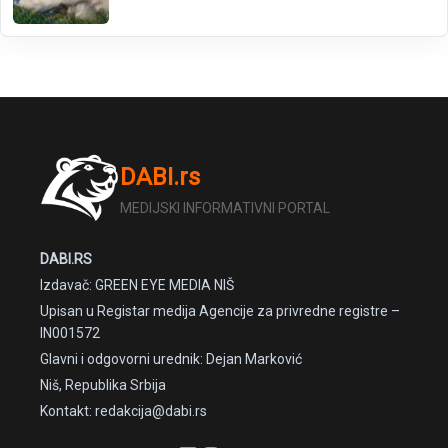
DABI.rs
MEDIJSKI INFORMATIVNI PORTAL
DABI.RS
Izdavač: GREEN EYE MEDIA NIŠ
Upisan u Registar medija Agencije za privredne registre –
IN001572
Glavni i odgovorni urednik: Dejan Marković
Niš, Republika Srbija
Kontakt: redakcija@dabi.rs