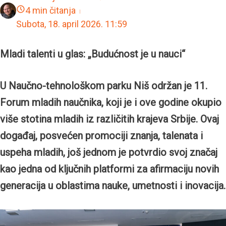
4 min čitanja
Subota, 18. april 2026.
11:59
Mladi talenti u glas: „Budućnost je u nauci“
U Naučno-tehnološkom parku Niš održan je 11.
Forum mladih naučnika, koji je i ove godine okupio
više stotina mladih iz različitih krajeva Srbije. Ovaj
događaj, posvećen promociji znanja, talenata i
uspeha mladih, još jednom je potvrdio svoj značaj
kao jedna od ključnih platformi za afirmaciju novih
generacija u oblastima nauke, umetnosti i inovacija.