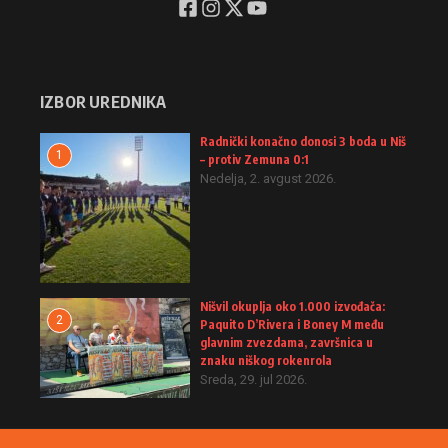
IZBOR UREDNIKA
Radnički konačno donosi 3 boda u Niš
1
– protiv Zemuna 0:1
Nedelja, 2. avgust 2026.
Nišvil okuplja oko 1.000 izvođača:
2
Paquito D’Rivera i Boney M među
glavnim zvezdama, završnica u
znaku niškog rokenrola
Sreda, 29. jul 2026.