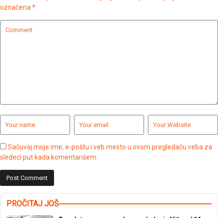
označena
*
Sačuvaj moje ime, e-poštu i veb mesto u ovom pregledaču veba za
sledeći put kada komentarišem.
PROČITAJ JOŠ