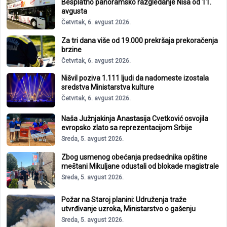
Besplatno panoramsko razgledanje Niša od 11.
avgusta
Četvrtak, 6. avgust 2026.
Za tri dana više od 19.000 prekršaja prekoračenja
brzine
Četvrtak, 6. avgust 2026.
Nišvil poziva 1.111 ljudi da nadomeste izostala
sredstva Ministarstva kulture
Četvrtak, 6. avgust 2026.
Naša Južnjakinja Anastasija Cvetković osvojila
evropsko zlato sa reprezentacijom Srbije
Sreda, 5. avgust 2026.
Zbog usmenog obećanja predsednika opštine
meštani Mikuljane odustali od blokade magistrale
Sreda, 5. avgust 2026.
Požar na Staroj planini: Udruženja traže
utvrđivanje uzroka, Ministarstvo o gašenju
Sreda, 5. avgust 2026.