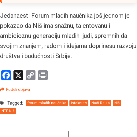
Jedanaesti Forum mladih naučnika još jednom je
pokazao da Niš ima snažnu, talentovanu i
ambicioznu generaciju mladih ljudi, spremnih da
svojim znanjem, radom i idejama doprinesu razvoju
društva i budućnosti Srbije.
Facebook
X
Copy
Print
Link
Podeli objavu
Tagged:
forum mladih naučnika
istaknuto
Nađi Raula
Niš
NTP Niš