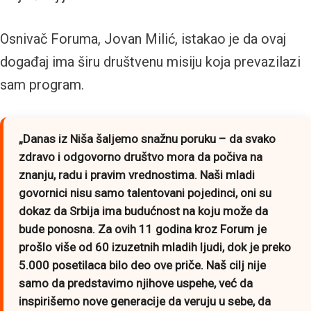
Osnivač Foruma, Jovan Milić, istakao je da ovaj
događaj ima širu društvenu misiju koja prevazilazi
sam program.
„Danas iz Niša šaljemo snažnu poruku – da svako
zdravo i odgovorno društvo mora da počiva na
znanju, radu i pravim vrednostima. Naši mladi
govornici nisu samo talentovani pojedinci, oni su
dokaz da Srbija ima budućnost na koju može da
bude ponosna. Za ovih 11 godina kroz Forum je
prošlo više od 60 izuzetnih mladih ljudi, dok je preko
5.000 posetilaca bilo deo ove priče. Naš cilj nije
samo da predstavimo njihove uspehe, već da
inspirišemo nove generacije da veruju u sebe, da