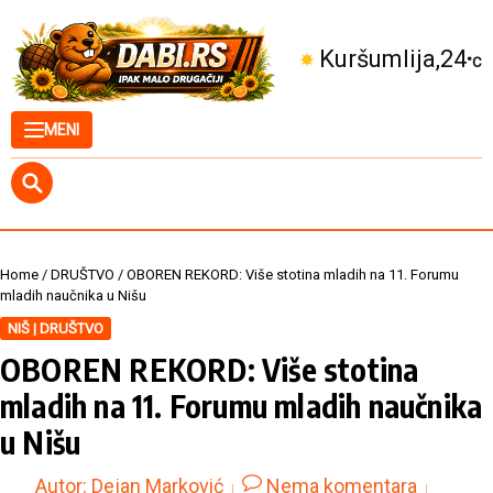
Skip to content
Kuršumlija
24
°C
MENI
Home
/
DRUŠTVO
/
OBOREN REKORD: Više stotina mladih na 11. Forumu
mladih naučnika u Nišu
NIŠ | DRUŠTVO
OBOREN REKORD: Više stotina
mladih na 11. Forumu mladih naučnika
u Nišu
Autor:
Dejan Marković
Nema komentara