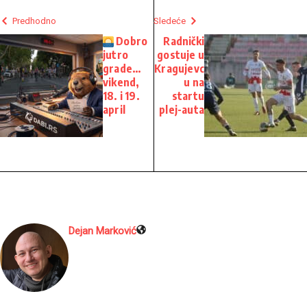
Predhodno
Sledeće
Dobro
Radnički
jutro
gostuje u
grade…
Kragujevc
vikend,
u na
18. i 19.
startu
april
plej-auta
Dejan Marković