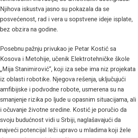
Njihova iskustva jasno su pokazala da se
posvećenost, rad i vera u sopstvene ideje isplate,
bez obzira na godine.
Posebnu pažnju privukao je Petar Kostić sa
Kosova i Metohije, učenik Elektrotehničke škole
„Mija Stanimirović“, koji iza sebe ima niz projekata
iz oblasti robotike. Njegova rešenja, uključujući
amfibijske i podvodne robote, usmerena su na
smanjenje rizika po ljude u opasnim situacijama, ali
i očuvanje životne sredine. Kostić je poručio da
svoju budućnost vidi u Srbiji, naglašavajući da
najveći potencijal leži upravo u mladima koji žele