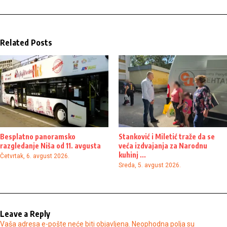
Related Posts
Besplatno panoramsko
Stanković i Miletić traže da se
razgledanje Niša od 11. avgusta
veća izdvajanja za Narodnu
kuhinj ...
Četvrtak, 6. avgust 2026.
Sreda, 5. avgust 2026.
Leave a Reply
Vaša adresa e-pošte neće biti objavljena.
Neophodna polja su