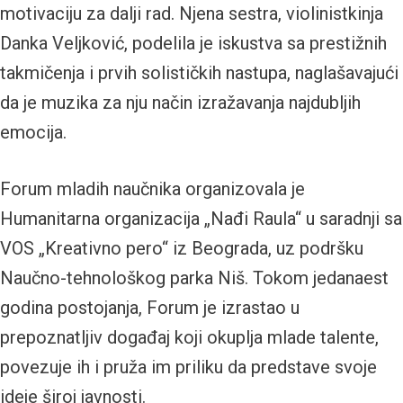
motivaciju za dalji rad. Njena sestra, violinistkinja
Danka Veljković, podelila je iskustva sa prestižnih
takmičenja i prvih solističkih nastupa, naglašavajući
da je muzika za nju način izražavanja najdubljih
emocija.
Forum mladih naučnika organizovala je
Humanitarna organizacija „Nađi Raula“ u saradnji sa
VOS „Kreativno pero“ iz Beograda, uz podršku
Naučno-tehnološkog parka Niš. Tokom jedanaest
godina postojanja, Forum je izrastao u
prepoznatljiv događaj koji okuplja mlade talente,
povezuje ih i pruža im priliku da predstave svoje
ideje široj javnosti.