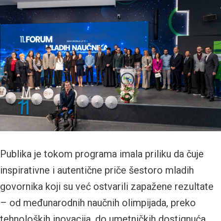
Publika je tokom programa imala priliku da čuje
inspirativne i autentične priče šestoro mladih
govornika koji su već ostvarili zapažene rezultate
– od međunarodnih naučnih olimpijada, preko
tehnoloških inovacija, do umetničkih dostignuća.