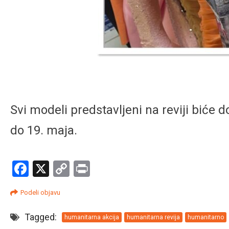
Svi modeli predstavljeni na reviji biće 
do 19. maja.
Facebook
X
Copy
Print
Link
Podeli objavu
Tagged:
humanitarna akcija
humanitarna revija
humanitarno