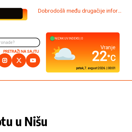
www.dabi.rs
NIZAK
UV INDEKS |
0
Kuršumlija
23
PRETRAŽI NA SAJTU
°C
petak, 7. avgust 2026. | 00:01
tu u Nišu