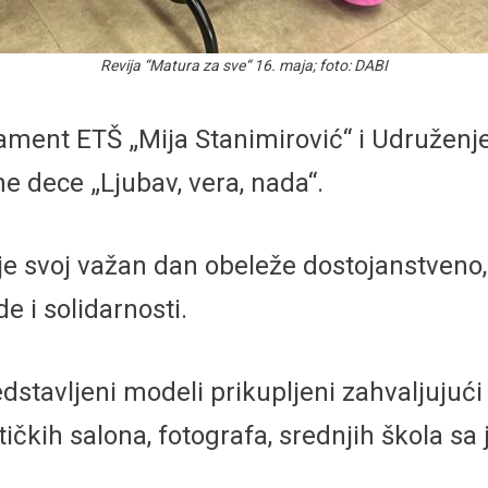
Revija “Matura za sve“ 16. maja; foto: DABI
ment ETŠ „Mija Stanimirović“ i Udruženje 
 dece „Ljubav, vera, nada“.
inje svoj važan dan obeleže dostojanstven
e i solidarnosti.
redstavljeni modeli prikupljeni zahvaljuju
tičkih salona, fotografa, srednjih škola sa 