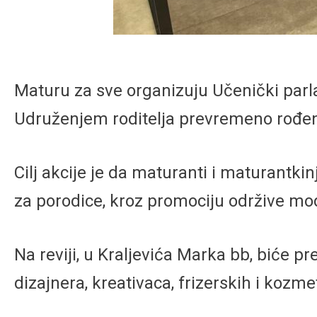
Maturu za sve organizuju Učenički parla
Udruženjem roditelja prevremeno rođene
Cilj akcije je da maturanti i maturantk
za porodice, kroz promociju održive mod
Na reviji, u Kraljevića Marka bb, biće p
dizajnera, kreativaca, frizerskih i kozme