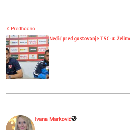
Predhodno
Neđić pred gostovanje TSC-u: Želi
Ivana Marković