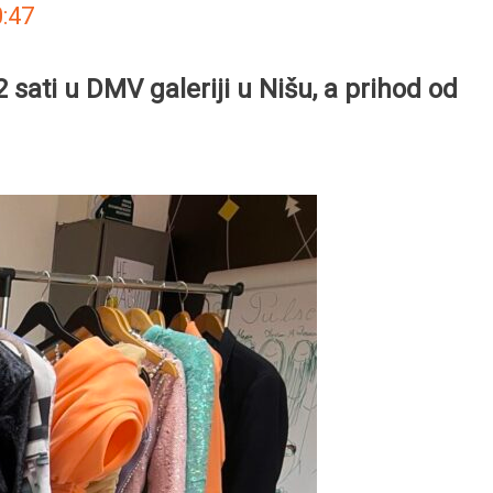
:47
sati u DMV galeriji u Nišu, a prihod od