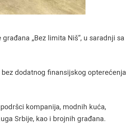
građana „Bez limita Niš“, u saradnji sa
o, bez dodatnog finansijskog opterećenja
ći podršci kompanija, modnih kuća,
juga Srbije, kao i brojnih građana.