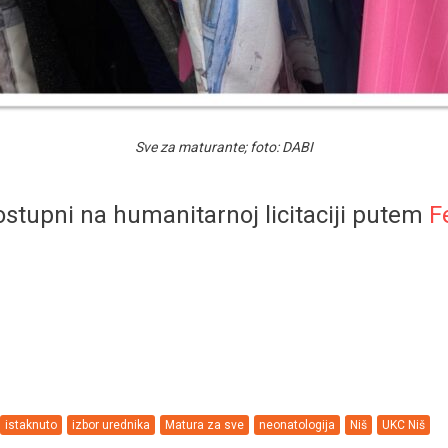
Sve za maturante; foto: DABI
dostupni na humanitarnoj licitaciji putem
F
istaknuto
izbor urednika
Matura za sve
neonatologija
Niš
UKC Niš