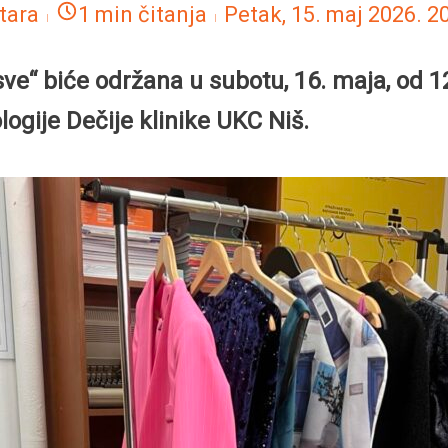
tara
1 min čitanja
Petak, 15. maj 2026.
20
“ biće održana u subotu, 16. maja, od 12 
logije Dečije klinike UKC Niš.