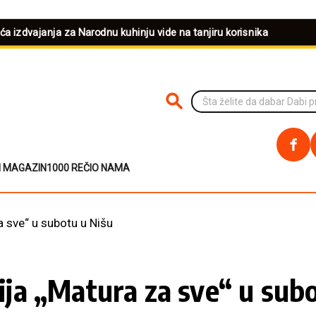
eća izdvajanja za Narodnu kuhinju vide na tanjiru korisnika
PRETRAŽI NA SAJTU
I MAGAZIN
1000 REČI
O NAMA
 sve“ u subotu u Nišu
a „Matura za sve“ u subo