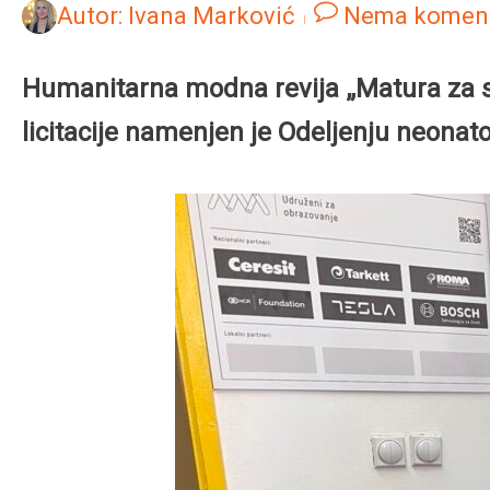
Autor:
Ivana Marković
Nema komen
Humanitarna modna revija „Matura za sve
licitacije namenjen je Odeljenju neonato