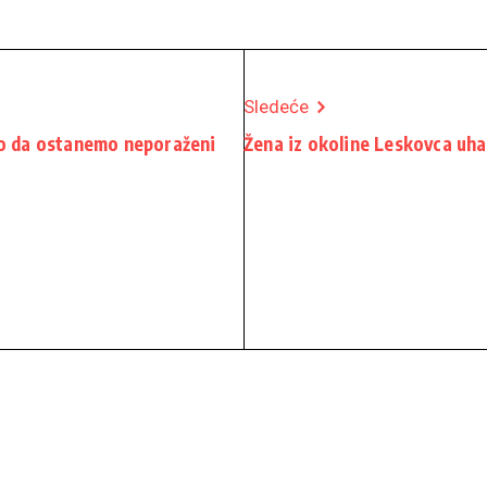
Sledeće
mo da ostanemo neporaženi
Žena iz okoline Leskovca uha