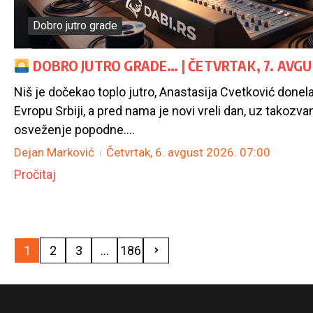
Dobro jutro grade
DOBRO JUTRO GRADE… | ČETVRTAK, 7. AVG
Niš je dočekao toplo jutro, Anastasija Cvetković donela
Evropu Srbiji, a pred nama je novi vreli dan, uz takozva
osveženje popodne....
Dejan Marković
Četvrtak, 6. avgust 2026.
07:00
Pročitaj
1
2
3
...
186