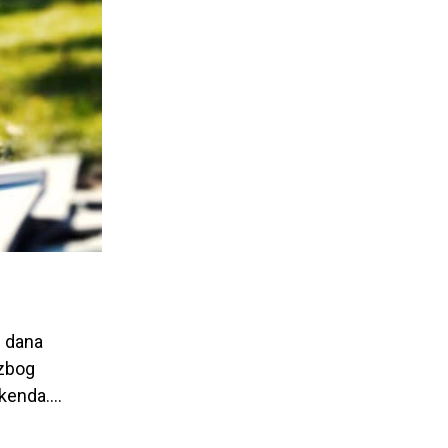
i dana
 zbog
enda....