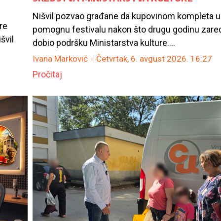
Nišvil pozvao građane da kupovinom kompleta u
re
pomognu festivalu nakon što drugu godinu zare
švil
dobio podršku Ministarstva kulture....
Ivana Marković
Četvrtak, 6. avgust 2026.
16:27
Pročitaj