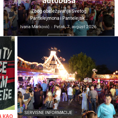
Zbog obeležavanja Svetog
Pantelejmona i Pantelejsk...
Ivana Marković
Petak, 7. avgust 2026.
Pročitaj
SERVISNE INFORMACIJE
A KAO