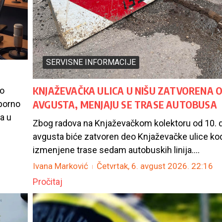
SERVISNE INFORMACIJE
KNJAŽEVAČKA ULICA U NIŠU ZATVORENA O
go
AVGUSTA, MENJAJU SE TRASE AUTOBUSA
uporno
a u
Zbog radova na Knjaževačkom kolektoru od 10. d
avgusta biće zatvoren deo Knjaževačke ulice kod
izmenjene trase sedam autobuskih linija....
Ivana Marković
Četvrtak, 6. avgust 2026.
22:16
Pročitaj