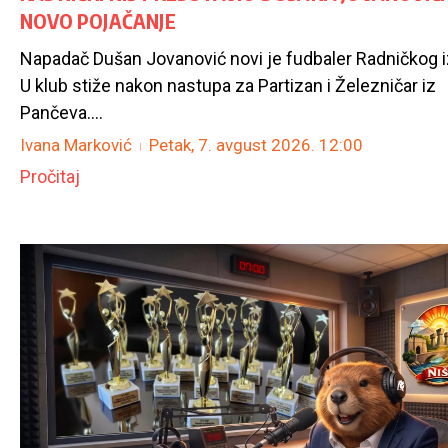
NOVO POJAČANJE
Napadač Dušan Jovanović novi je fudbaler Radničkog i
U klub stiže nakon nastupa za Partizan i Železničar iz
Pančeva....
Ivana Marković
Petak, 7. avgust 2026.
12:00
Pročitaj