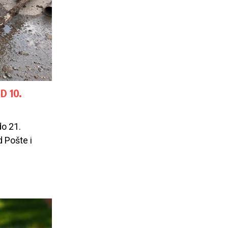
D 10.
o 21.
 Pošte i