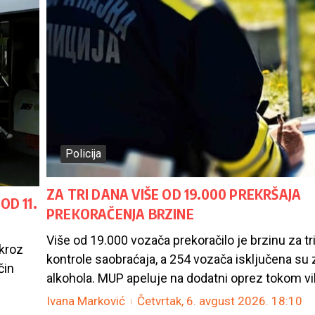
Policija
ZA TRI DANA VIŠE OD 19.000 PREKRŠAJA
D 11.
PREKORAČENJA BRZINE
Više od 19.000 vozača prekoračilo je brzinu za tr
kroz
kontrole saobraćaja, a 254 vozača isključena su
čin
alkohola. MUP apeluje na dodatni oprez tokom vik
Ivana Marković
Četvrtak, 6. avgust 2026.
18:10