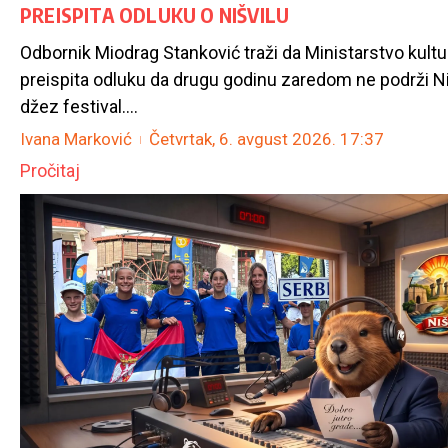
PREISPITA ODLUKU O NIŠVILU
Odbornik Miodrag Stanković traži da Ministarstvo kultu
preispita odluku da drugu godinu zaredom ne podrži Ni
džez festival....
Ivana Marković
Četvrtak, 6. avgust 2026.
17:37
Pročitaj