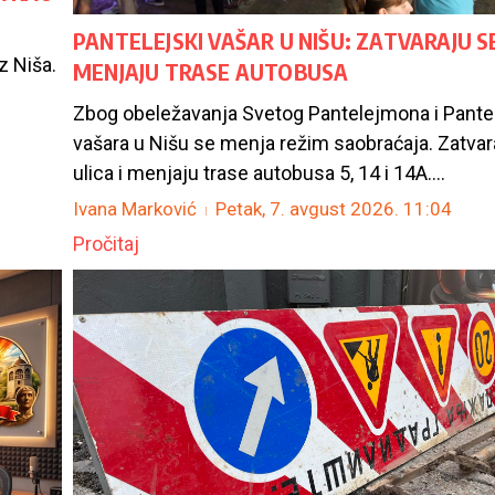
PANTELEJSKI VAŠAR U NIŠU: ZATVARAJU SE
z Niša.
MENJAJU TRASE AUTOBUSA
Zbog obeležavanja Svetog Pantelejmona i Pante
vašara u Nišu se menja režim saobraćaja. Zatvar
ulica i menjaju trase autobusa 5, 14 i 14A....
Ivana Marković
Petak, 7. avgust 2026.
11:04
Pročitaj