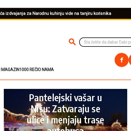
eća izdvajanja za Narodnu kuhinju vide na tanjiru korisnika
PRETRAŽI NA SAJTU
I MAGAZIN
1000 REČI
O NAMA
SERVISNE INFORMACIJE
Pantelejski vašar u
Nišu: Zatvaraju se
ulice i menjaju trase
autobusa