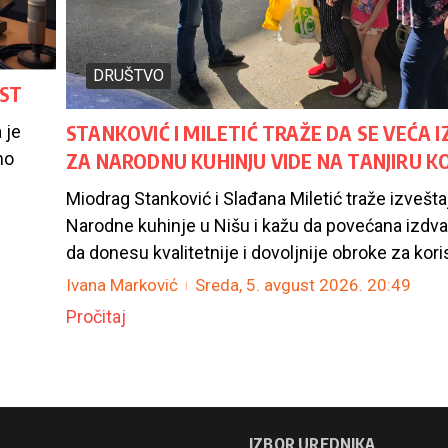
DRUŠTVO
UST
STANKOVIĆ I MILETIĆ TRAŽE DA SE VEĆA 
 je
ZA NARODNU KUHINJU VIDE NA TANJIRU K
no
Miodrag Stanković i Slađana Miletić traže izvešta
Narodne kuhinje u Nišu i kažu da povećana izdv
da donesu kvalitetnije i dovoljnije obroke za koris
Ivana Marković
Sreda, 5. avgust 2026.
20:49
Pročitaj
IZBOR UREDNIKA