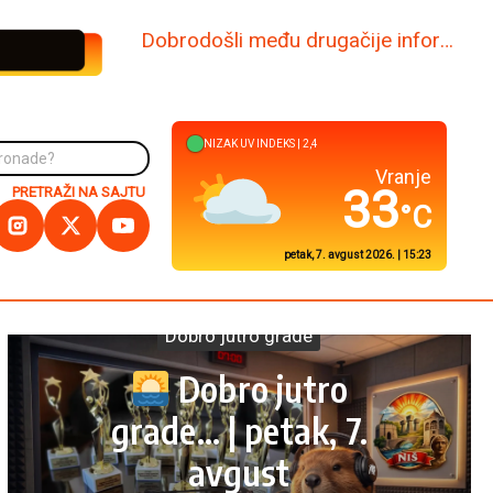
www.dabi.rs
VISOK
UV INDEKS |
6,5
Kuršumlija
34
PRETRAŽI NA SAJTU
°C
petak, 7. avgust 2026. | 15:23
Dobro jutro grade
Dobro jutro
grade… | petak, 7.
avgust