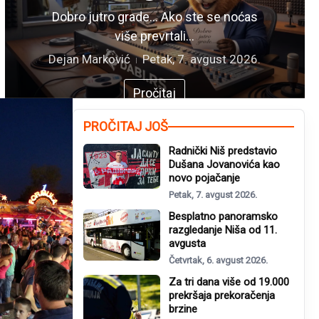
Dobro jutro grade… Ako ste se noćas
više prevrtali...
Dejan Marković
Petak, 7. avgust 2026.
Pročitaj
PROČITAJ JOŠ
Radnički Niš predstavio
Dušana Jovanovića kao
novo pojačanje
Petak, 7. avgust 2026.
Besplatno panoramsko
razgledanje Niša od 11.
avgusta
Četvrtak, 6. avgust 2026.
Za tri dana više od 19.000
prekršaja prekoračenja
brzine