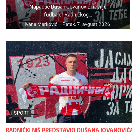
Napadač Dušan Jovanović novi je
fudbaler Radničkog...
Ivana Marković
Petak, 7. avgust 2026.
Pročitaj
SPORT
RADNIČKI NIŠ PREDSTAVIO DUŠANA JOVANOVIĆ