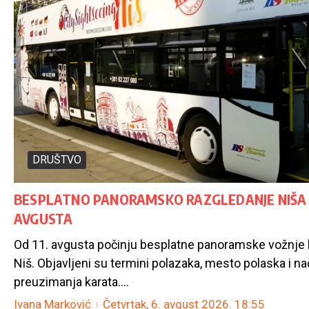
DRUŠTVO
BESPLATNO PANORAMSKO RAZGLEDANJE NIŠA O
AVGUSTA
Od 11. avgusta počinju besplatne panoramske vožnje 
Niš. Objavljeni su termini polazaka, mesto polaska i na
preuzimanja karata....
Ivana Marković
Četvrtak, 6. avgust 2026.
18:55