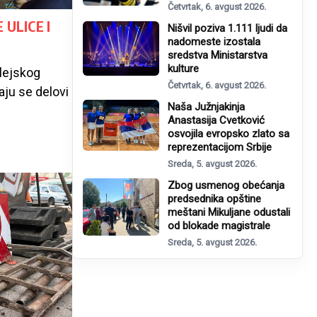
Četvrtak, 6. avgust 2026.
 ULICE I
Nišvil poziva 1.111 ljudi da
nadomeste izostala
sredstva Ministarstva
kulture
lejskog
Četvrtak, 6. avgust 2026.
aju se delovi
Naša Južnjakinja
Anastasija Cvetković
osvojila evropsko zlato sa
reprezentacijom Srbije
Sreda, 5. avgust 2026.
Zbog usmenog obećanja
predsednika opštine
meštani Mikuljane odustali
od blokade magistrale
Sreda, 5. avgust 2026.