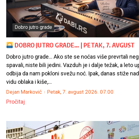
Dobro jutro grade
DOBRO JUTRO GRADE… | PETAK, 7. AVGUST
Dobro jutro grade… Ako ste se noćas više prevrtali ne
spavali, niste bili jedini. Vazduh je i dalje težak, a leto 
odbija da nam pokloni svežu noć. Ipak, danas stiže nad
vidu oblaka i kiše,...
Dejan Marković
Petak, 7. avgust 2026.
07:00
Pročitaj