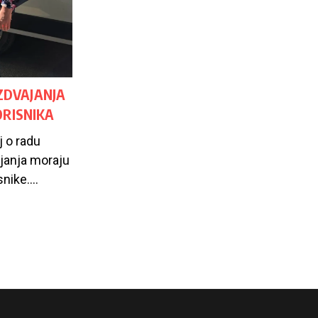
IZDVAJANJA
ORISNIKA
j o radu
ajanja moraju
nike....