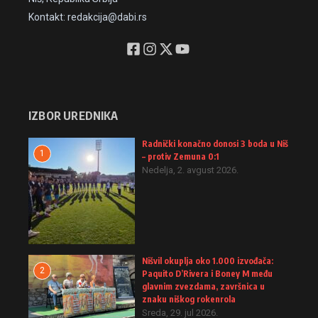
Kontakt: redakcija@dabi.rs
IZBOR UREDNIKA
Radnički konačno donosi 3 boda u Niš
1
– protiv Zemuna 0:1
Nedelja, 2. avgust 2026.
Nišvil okuplja oko 1.000 izvođača:
2
Paquito D’Rivera i Boney M među
glavnim zvezdama, završnica u
znaku niškog rokenrola
Sreda, 29. jul 2026.