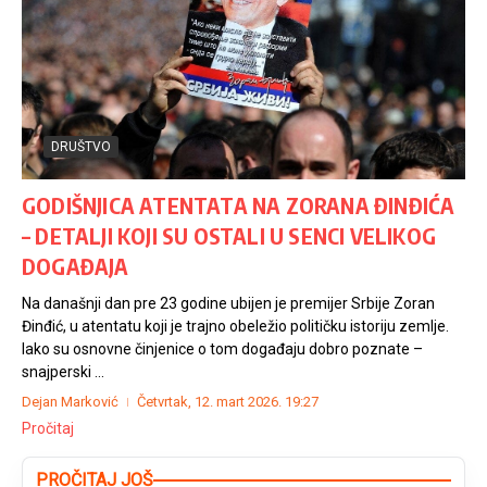
DRUŠTVO
GODIŠNJICA ATENTATA NA ZORANA ĐINĐIĆA
– DETALJI KOJI SU OSTALI U SENCI VELIKOG
DOGAĐAJA
Na današnji dan pre 23 godine ubijen je premijer Srbije Zoran
Đinđić, u atentatu koji je trajno obeležio političku istoriju zemlje.
Iako su osnovne činjenice o tom događaju dobro poznate –
snajperski ...
Dejan Marković
Četvrtak, 12. mart 2026.
19:27
Pročitaj
PROČITAJ JOŠ