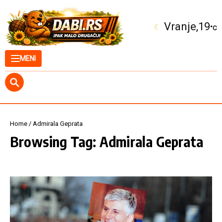
Skip to content
Vranje
19
°C
MENI
Home
/
Admirala Geprata
Browsing Tag: Admirala Geprata