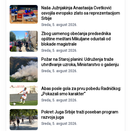
Naša Južnjakinja Anastasija Cvetković
osvojila evropsko zlato sa reprezentacijom
Srbije
Sreda, 5. avgust 2026.
Zbog usmenog obećanja predsednika
opštine meštani Mikuljane odustali od
blokade magistrale
Sreda, 5. avgust 2026.
Požar na Staroj planini: Udruženja traže
utvrđivanje uzroka, Ministarstvo o gašenju
Sreda, 5. avgust 2026.
Abas posle gola za prvu pobedu Radničkog:
„Pokazali smo karakter“
Sreda, 5. avgust 2026.
Pokret Juga Srbije traži poseban program
razvoja juga
Sreda, 5. avgust 2026.