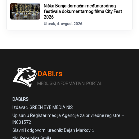
Niška Banja domaćin međunarodnog
festivala dokumentarnog filma City Fest
2026
Utorak, 4. avgust 2026.
DABI.rs
MEDIJSKI INFORMATIVNI PORTAL
DABI.RS
Izdavač: GREEN EYE MEDIA NIŠ
Upisan u Registar medija Agencije za privredne registre –
IN001572
Glavni i odgovorni urednik: Dejan Marković
Niš, Republika Srbija