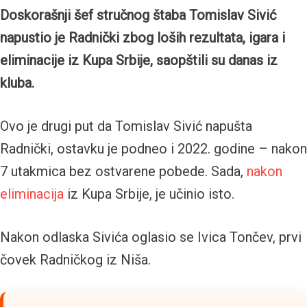
Doskorašnji šef stručnog štaba Tomislav Sivić
napustio je Radnički zbog loših rezultata, igara i
eliminacije iz Kupa Srbije, saopštili su danas iz
kluba.
Ovo je drugi put da Tomislav Sivić napušta
Radnički, ostavku je podneo i 2022. godine – nakon
7 utakmica bez ostvarene pobede. Sada,
nakon
eliminacija
iz Kupa Srbije, je učinio isto.
Nakon odlaska Sivića oglasio se Ivica Tončev, prvi
čovek Radničkog iz Niša.