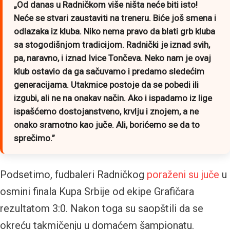
„Od danas u Radničkom više ništa neće biti isto!
Neće se stvari zaustaviti na treneru. Biće još smena i
odlazaka iz kluba. Niko nema pravo da blati grb kluba
sa stogodišnjom tradicijom. Radnički je iznad svih,
pa, naravno, i iznad Ivice Tončeva. Neko nam je ovaj
klub ostavio da ga sačuvamo i predamo sledećim
generacijama. Utakmice postoje da se pobedi ili
izgubi, ali ne na onakav način. Ako i ispadamo iz lige
ispašćemo dostojanstveno, krvlju i znojem, a ne
onako sramotno kao juče. Ali, borićemo se da to
sprečimo.”
Podsetimo, fudbaleri Radničkog
poraženi su juče
u
osmini finala Kupa Srbije od ekipe Grafičara
rezultatom 3:0. Nakon toga su saopštili da se
okreću takmičenju u domaćem šampionatu.