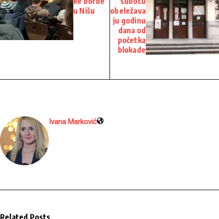
ke borbe
subotu
u Nišu
obeležava
ju godinu
dana od
početka
blokade
Ivana Marković
Related Posts