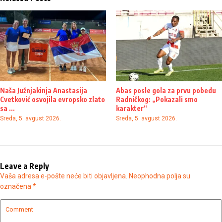
Naša Južnjakinja Anastasija
Abas posle gola za prvu pobedu
Cvetković osvojila evropsko zlato
Radničkog: „Pokazali smo
sa ...
karakter“
Sreda, 5. avgust 2026.
Sreda, 5. avgust 2026.
Leave a Reply
Vaša adresa e-pošte neće biti objavljena.
Neophodna polja su
označena
*