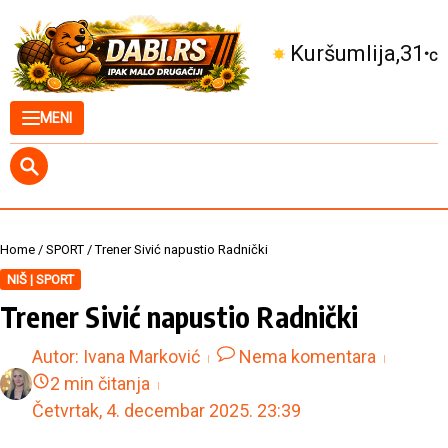
Skip to content
Kuršumlija
31
°C
MENI
Home
/
SPORT
/
Trener Sivić napustio Radnički
NIŠ | SPORT
Trener Sivić napustio Radnički
Autor:
Ivana Marković
Nema komentara
2 min čitanja
Četvrtak, 4. decembar 2025.
23:39