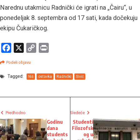
Narednu utakmicu Radnički će igrati na „Čairu“, u
ponedeljak 8. septembra od 17 sati, kada dočekuju
ekipu Čukaričkog.
Facebook
X
Copy
Print
Link
Podeli objavu
Tagged:
Niš
ostavka
Radnički
Sivić
Predhodno
Sledeće
Godinu
Studenti
dana
Filozofsk
students
og u