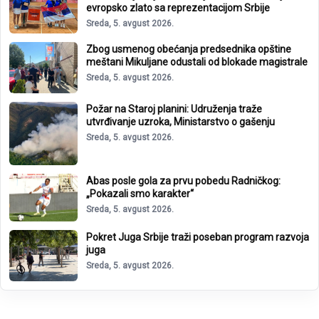
evropsko zlato sa reprezentacijom Srbije
Sreda, 5. avgust 2026.
Zbog usmenog obećanja predsednika opštine
meštani Mikuljane odustali od blokade magistrale
Sreda, 5. avgust 2026.
Požar na Staroj planini: Udruženja traže
utvrđivanje uzroka, Ministarstvo o gašenju
Sreda, 5. avgust 2026.
Abas posle gola za prvu pobedu Radničkog:
„Pokazali smo karakter“
Sreda, 5. avgust 2026.
Pokret Juga Srbije traži poseban program razvoja
juga
Sreda, 5. avgust 2026.