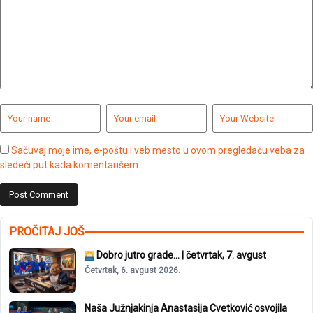
Sačuvaj moje ime, e-poštu i veb mesto u ovom pregledaču veba za
sledeći put kada komentarišem.
PROČITAJ JOŠ
Dobro jutro grade… | četvrtak, 7. avgust
Četvrtak, 6. avgust 2026.
Naša Južnjakinja Anastasija Cvetković osvojila