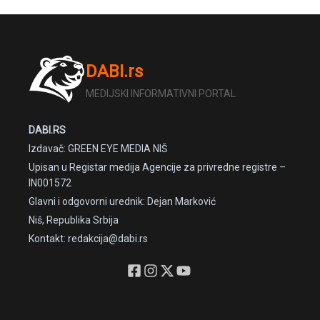
DABI.rs
MEDIJSKI INFORMATIVNI PORTAL
DABI.RS
Izdavač: GREEN EYE MEDIA NIŠ
Upisan u Registar medija Agencije za privredne registre –
IN001572
Glavni i odgovorni urednik: Dejan Marković
Niš, Republika Srbija
Kontakt: redakcija@dabi.rs