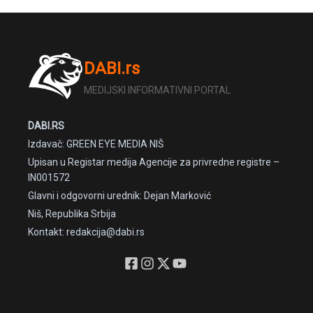
DABI.rs
MEDIJSKI INFORMATIVNI PORTAL
DABI.RS
Izdavač: GREEN EYE MEDIA NIŠ
Upisan u Registar medija Agencije za privredne registre –
IN001572
Glavni i odgovorni urednik: Dejan Marković
Niš, Republika Srbija
Kontakt: redakcija@dabi.rs