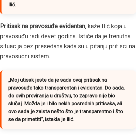
Ilić.
Pritisak na pravosuđe evidentan
, kaže Ilić koja u
pravosuđu radi devet godina. Ističe da je trenutna
situacija bez presedana kada su u pitanju pritisci na
pravosudni sistem.
„Moj utisak jeste da je sada ovaj pritisak na
pravosuđe tako transparentan i evidentan. Do sada,
do ovih previranja u društvu,
to
zapravo nije bio
slučaj. Možda je i bilo nekih posrednih pritisaka, ali
ovo sada je zaista nešto što je transparentno i što
se da primetiti“
, istakla je Ilić.