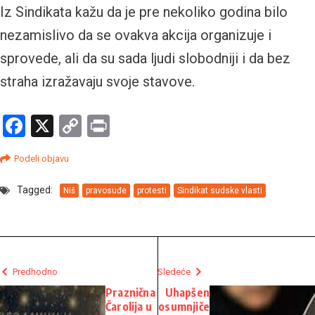
Iz Sindikata kažu da je pre nekoliko godina bilo
nezamislivo da se ovakva akcija organizuje i
sprovede, ali da su sada ljudi slobodniji i da bez
straha izražavaju svoje stavove.
Facebook
X
Copy
Print
Link
Podeli objavu
Tagged:
Niš
pravosuđe
protesti
Sindikat sudske vlasti
Predhodno
Sledeće
Praznična
Uhapšen
Čarolija u
osumnjiče