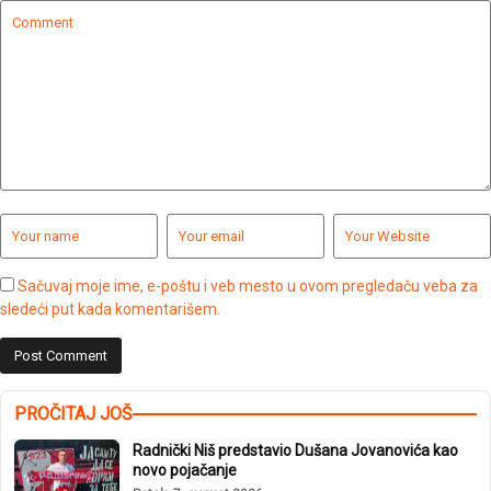
Sačuvaj moje ime, e-poštu i veb mesto u ovom pregledaču veba za
sledeći put kada komentarišem.
PROČITAJ JOŠ
Radnički Niš predstavio Dušana Jovanovića kao
novo pojačanje