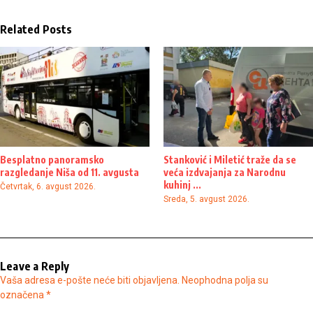
Related Posts
Besplatno panoramsko
Stanković i Miletić traže da se
razgledanje Niša od 11. avgusta
veća izdvajanja za Narodnu
kuhinj ...
Četvrtak, 6. avgust 2026.
Sreda, 5. avgust 2026.
Leave a Reply
Vaša adresa e-pošte neće biti objavljena.
Neophodna polja su
označena
*