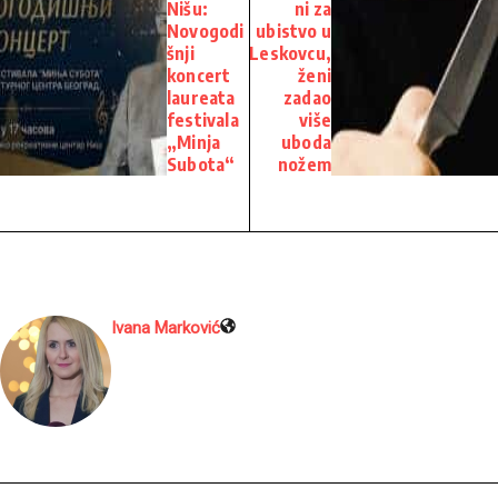
Nišu:
ni za
Novogodi
ubistvo u
šnji
Leskovcu,
koncert
ženi
laureata
zadao
festivala
više
„Minja
uboda
Subota“
nožem
Ivana Marković