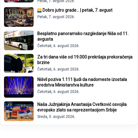
Petak, 7. avgust 2026.
Dobro jutro grade… | petak, 7. avgust
Petak, 7. avgust 2026.
Besplatno panoramsko razgledanje Niša od 11.
avgusta
Četvrtak, 6. avgust 2026.
Za tri dana više od 19.000 prekršaja prekoračenja
brzine
Četvrtak, 6. avgust 2026.
Nišvil poziva 1.111 ljudi da nadomeste izostala
sredstva Ministarstva kulture
Četvrtak, 6. avgust 2026.
Naša Južnjakinja Anastasija Cvetković osvojila
evropsko zlato sa reprezentacijom Srbije
Sreda, 5. avgust 2026.