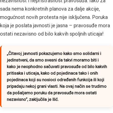
nezavisnost i nepristrasnost pravosuđa. Iako za
sada nema konkretnih planova za dalje akcije,
mogućnost novih protesta nije isključena. Poruka
koja je poslata javnosti je jasna – pravosuđe mora
ostati nezavisno od bilo kakvih spoljnih uticaja!
„Čitavoj javnosti pokazujemo kako smo solidarni i
jedinstveni, da smo svesni da takvi moramo biti i
kako je neophodno
sačuvati
pravosuđe od bilo kakvih
pritisaka i uticaja, kako od pojedinaca tako i onih
pojedinaca koji su nosioci određenih funkcija ili koji
pripadaju nekoj grani vlasti. Na ovaj način se trudimo
da pošaljemo poruku da pravosuđe mora ostati
nezavisno“
, zaključila je Ilić.