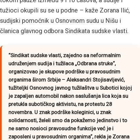
tokom pauze između 9 i 10 časova, a sudije i
tužioci okupili su se u podne – kaže Zorana Ilić,
sudijski pomoćnik u Osnovnom sudu u Nišu i
članica glavnog odbora Sindikata sudske vlasti.
“Sindikat sudske vlasti, zajedno sa neformalnim
udruženjem sudija i tužilaca „Odbrana struke“,
organizovao je skupove podrške u pravosudnim
organima širom Srbije – Aleksandri Stojisavljević,
tužiteljki Osnovnog javnog tužilaštva u Subotici kojoj
je zapaljen automobil nakon saslušanja lica koja su
pretukla subotičkog aktivistu, na protestu 28
novembra. U znak podrške koleginici, u znak
solidarnosti, želeli smo da pokažemo jedinstvo i to
ne samo nosioci pravosudne funkcije već je i
zaposleni u pravosudnim organima“
, rekla je Zorana