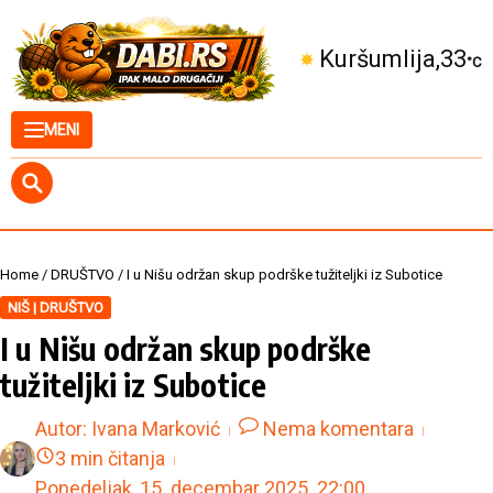
Skip to content
Kuršumlija
33
°C
MENI
Home
/
DRUŠTVO
/
I u Nišu održan skup podrške tužiteljki iz Subotice
NIŠ | DRUŠTVO
I u Nišu održan skup podrške
tužiteljki iz Subotice
Autor:
Ivana Marković
Nema komentara
3 min čitanja
Ponedeljak, 15. decembar 2025.
22:00