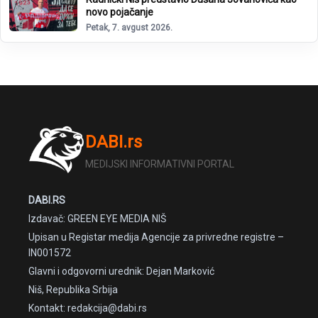
novo pojačanje
Petak, 7. avgust 2026.
DABI.rs
MEDIJSKI INFORMATIVNI PORTAL
DABI.RS
Izdavač: GREEN EYE MEDIA NIŠ
Upisan u Registar medija Agencije za privredne registre –
IN001572
Glavni i odgovorni urednik: Dejan Marković
Niš, Republika Srbija
Kontakt: redakcija@dabi.rs