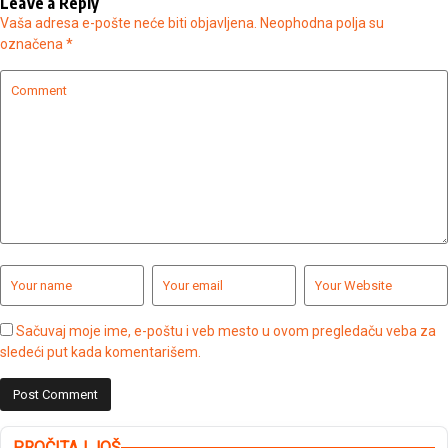
Leave a Reply
Vaša adresa e-pošte neće biti objavljena.
Neophodna polja su
označena
*
Sačuvaj moje ime, e-poštu i veb mesto u ovom pregledaču veba za
sledeći put kada komentarišem.
PROČITAJ JOŠ