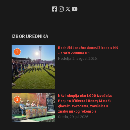
IZBOR UREDNIKA
Radnički konačno donosi 3 boda u Niš
1
– protiv Zemuna 0:1
Nedelja, 2. avgust 2026.
Nišvil okuplja oko 1.000 izvođača:
2
Paquito D’Rivera i Boney M među
glavnim zvezdama, završnica u
znaku niškog rokenrola
Sreda, 29. jul 2026.