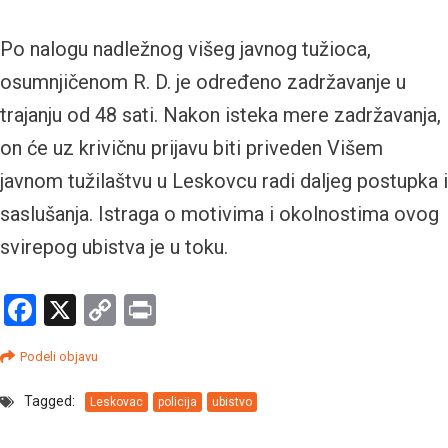
Po nalogu nadležnog višeg javnog tužioca,
osumnjičenom R. D. je određeno zadržavanje u
trajanju od 48 sati. Nakon isteka mere zadržavanja,
on će uz krivičnu prijavu biti priveden Višem
javnom tužilaštvu u Leskovcu radi daljeg postupka i
saslušanja. Istraga o motivima i okolnostima ovog
svirepog ubistva je u toku.
Facebook
X
Copy
Print
Link
Podeli objavu
Tagged:
Leskovac
policija
ubistvo