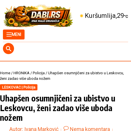
Skip to content
Kuršumlija
29
°C
MENI
Home
/
HRONIKA
/
Policija
/
Uhapšen osumnjičeni za ubistvo u Leskovcu,
ženi zadao više uboda nožem
LESKOVAC | Policija
Uhapšen osumnjičeni za ubistvo u
Leskovcu, ženi zadao više uboda
nožem
Autor:
Ivana Marković
Nema komentara