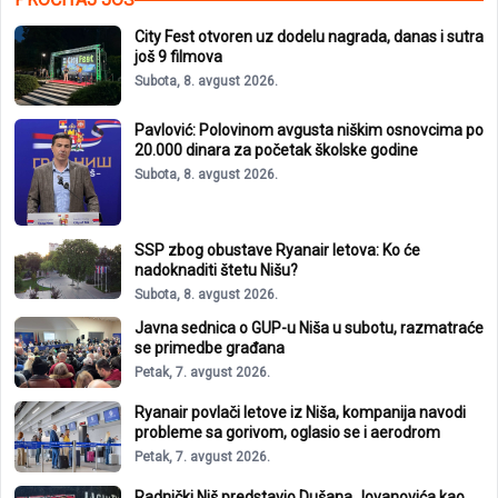
City Fest otvoren uz dodelu nagrada, danas i sutra
još 9 filmova
Subota, 8. avgust 2026.
Pavlović: Polovinom avgusta niškim osnovcima po
20.000 dinara za početak školske godine
Subota, 8. avgust 2026.
SSP zbog obustave Ryanair letova: Ko će
nadoknaditi štetu Nišu?
Subota, 8. avgust 2026.
Javna sednica o GUP-u Niša u subotu, razmatraće
se primedbe građana
Petak, 7. avgust 2026.
Ryanair povlači letove iz Niša, kompanija navodi
probleme sa gorivom, oglasio se i aerodrom
Petak, 7. avgust 2026.
Radnički Niš predstavio Dušana Jovanovića kao