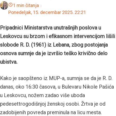
1 min čitanja
Ponedeljak, 15. decembar 2025.
22:21
Pripadnici Ministarstva unutrašnjih poslova u
Leskovcu su brzom i efikasnom intervencijom lišili
slobode R. D. (1961) iz Lebana, zbog postojanja
osnova sumnje da je izvršio teško krivično delo
ubistva.
Kako je saopšteno iz MUP-a, sumnja se da je R. D.
danas, oko 16:30 časova, u Bulevaru Nikole Pašića
u Leskovcu, nožem zadao više uboda
pedesettrogodišnjoj ženskoj osobi. Žrtva je od
zadobijenih povreda preminula na licu mesta.