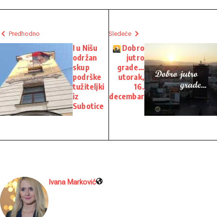
Predhodno
Sledeće
I u Nišu
Dobro
održan
jutro
skup
grade…
podrške
utorak,
tužiteljki
16.
iz
decembar
Subotice
Ivana Marković