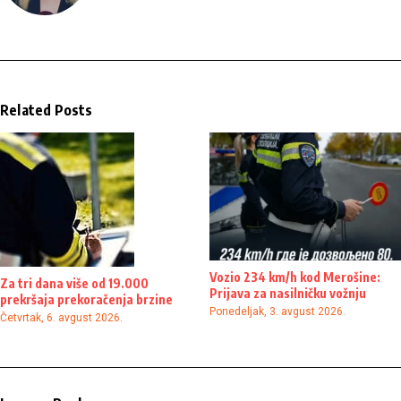
Related Posts
Vozio 234 km/h kod Merošine:
Za tri dana više od 19.000
Prijava za nasilničku vožnju
prekršaja prekoračenja brzine
Ponedeljak, 3. avgust 2026.
Četvrtak, 6. avgust 2026.