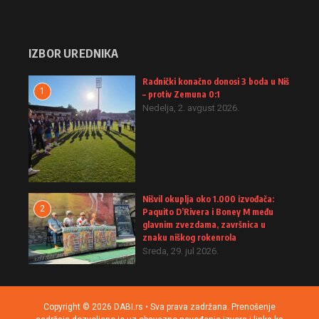
IZBOR UREDNIKA
Radnički konačno donosi 3 boda u Niš
1
– protiv Zemuna 0:1
Nedelja, 2. avgust 2026.
Nišvil okuplja oko 1.000 izvođača:
2
Paquito D’Rivera i Boney M među
glavnim zvezdama, završnica u
znaku niškog rokenrola
Sreda, 29. jul 2026.
Copyright © 2026 DABI.rs • Sva prava zadržana. Prenošenje