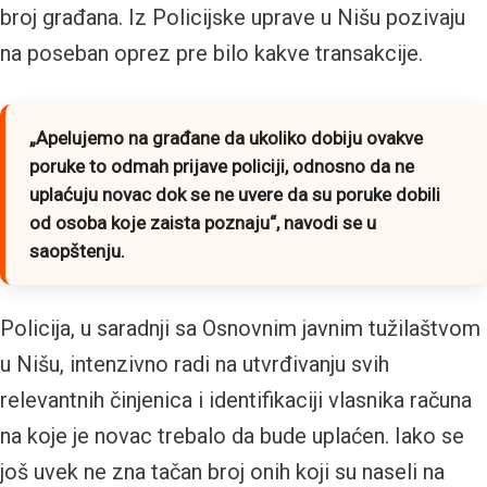
broj građana. Iz Policijske uprave u Nišu pozivaju
na poseban oprez pre bilo kakve transakcije.
„Apelujemo na građane da ukoliko dobiju ovakve
poruke to odmah prijave policiji, odnosno da ne
uplaćuju novac dok se ne uvere da su poruke dobili
od osoba koje zaista poznaju“,
navodi se u
saopštenju.
Policija, u saradnji sa Osnovnim javnim tužilaštvom
u Nišu, intenzivno radi na utvrđivanju svih
relevantnih činjenica i identifikaciji vlasnika računa
na koje je novac trebalo da bude uplaćen. Iako se
još uvek ne zna tačan broj onih koji su naseli na