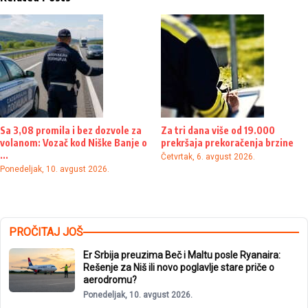
Sa 3,08 promila i bez dozvole za
Za tri dana više od 19.000
volanom: Vozač kod Niške Banje o
prekršaja prekoračenja brzine
...
Četvrtak, 6. avgust 2026.
Ponedeljak, 10. avgust 2026.
PROČITAJ JOŠ
Er Srbija preuzima Beč i Maltu posle Ryanaira:
Rešenje za Niš ili novo poglavlje stare priče o
aerodromu?
Ponedeljak, 10. avgust 2026.