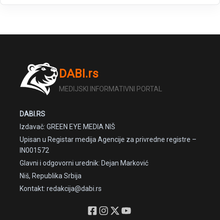
DABI.rs
MEDIJSKI INFORMATIVNI PORTAL
DABI.RS
Izdavač: GREEN EYE MEDIA NIŠ
Upisan u Registar medija Agencije za privredne registre –
IN001572
Glavni i odgovorni urednik: Dejan Marković
Niš, Republika Srbija
Kontakt: redakcija@dabi.rs