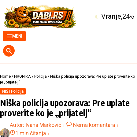
Skip to content
Kuršumlija
25
°C
MENI
Home
/
HRONIKA
/
Policija
/
Niška policija upozorava: Pre uplate proverite ko
je „prijatelj“
NIŠ | Policija
Niška policija upozorava: Pre uplate
proverite ko je „prijatelj“
Autor:
Ivana Marković
Nema komentara
1 min čitanja