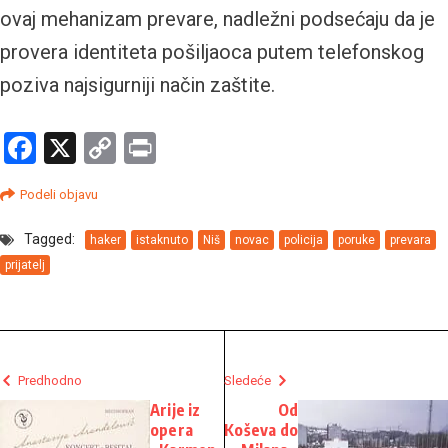
ovaj mehanizam prevare, nadležni podsećaju da je
provera identiteta pošiljaoca putem telefonskog
poziva najsigurniji način zaštite.
Facebook
X
Copy
Print
Link
Podeli objavu
Tagged:
haker
istaknuto
Niš
novac
policija
poruke
prevara
prijatelj
Predhodno
Sledeće
Arije iz
Od
opera
Koševa do