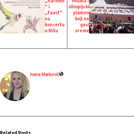
„Karmen
Milana –
“ i
olimpijski
„Faust“
plamen
na
koji ne
koncertu
gasi
u Nišu
vreme
Ivana Marković
Related Posts