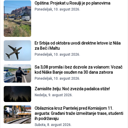
Opština: Projekat u Rosulji je po planovima
Ponedeljak, 10. avgust 2026.
Er Srbija od oktobra uvodi direktne letove iz Niša
za Beč i Maltu
Ponedeljak, 10. avgust 2026.
Sa 3,08 promila i bez dozvole za volanom: Vozač
kod Niške Banje osuđen na 30 dana zatvora
Ponedeljak, 10. avgust 2026.
Zamislite želju: Noć zvezda padalica stiže!
Nedelja, 9. avgust 2026.
Obilaznica kroz Pantelej pred Komisijom 11.
avgusta: Građani traže izmeštanje trase, studenti
ih podržavaju
Subota, 8. avgust 2026.