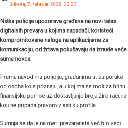
Subota, 7. februar 2026.
23:02
Niška policija upozorava građane na novi talas
digitalnih prevara u kojima napadači, koristeći
kompromitovane naloge na aplikacijama za
komunikaciju, od žrtava pokušavaju da iznude veće
sume novca.
Prema navodima policije, građanima stižu poruke
od osoba koje poznaju, a u kojima se moli za hitnu
finansijsku pomoć uz dostavljanje broja žiro računa
koji ne pripada pravom vlasniku profila.
Sumnja se da je na meti prevaranata već bio veći