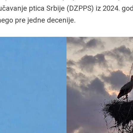
učavanje ptica Srbije (DZPPS) iz 2024. go
nego pre jedne decenije.