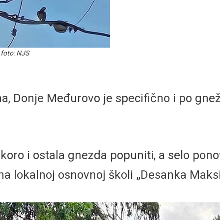
 foto: NJS
 Donje Međurovo je specifično i po gnežđ
koro i ostala gnezda popuniti, a selo pono
l na lokalnoj osnovnoj školi „Desanka Maks