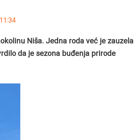
11:34
 okolinu Niša. Jedna roda već je zauzela
dilo da je sezona buđenja prirode