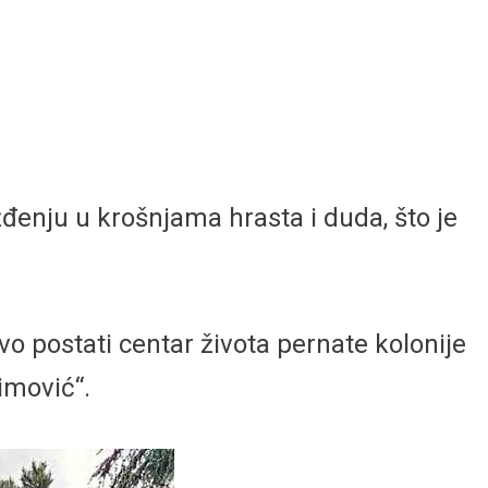
enju u krošnjama hrasta i duda, što je
vo postati centar života pernate kolonije
imović“.