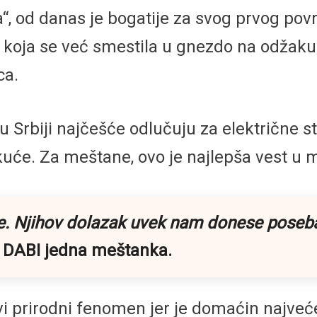
 od danas je bogatije za svog prvog povrat
a koja se već smestila u gnezdo na odžaku 
ca.
 u Srbiji najčešće odlučuju za električne 
će. Za meštane, ovo je najlepša vest u 
ne. Njihov dolazak uvek nam donese poseban
a DABI jedna meštanka.
 prirodni fenomen jer je domaćin najveće 