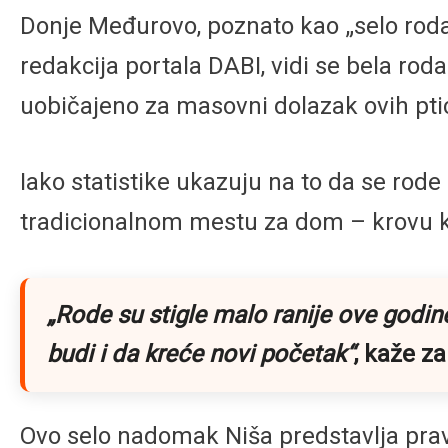
Donje Međurovo, poznato kao „selo roda“,
redakcija portala DABI, vidi se bela rod
uobičajeno za masovni dolazak ovih pti
Iako statistike ukazuju na to da se rode
tradicionalnom mestu za dom – krovu ku
„Rode su stigle malo ranije ove godi
budi i da kreće novi početak“
, kaže z
Ovo selo nadomak Niša predstavlja pravi