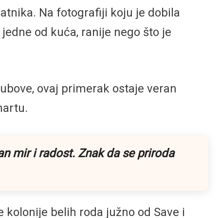
nika. Na fotografiji koju je dobila
jedne od kuća, ranije nego što je
stubove, ovaj primerak ostaje veran
martu.
 mir i radost. Znak da se priroda
kolonije belih roda južno od Save i