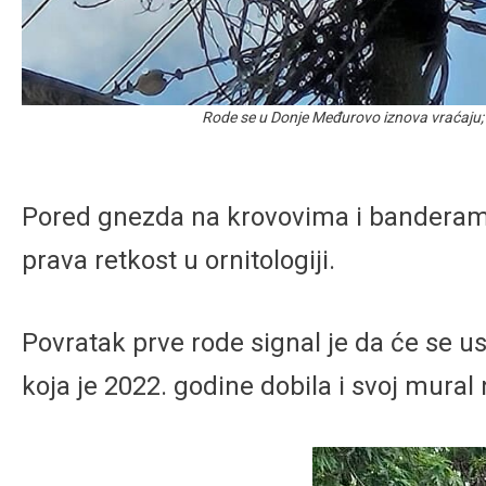
Rode se u Donje Međurovo iznova vraćaju;
Pored gnezda na krovovima i banderama,
prava retkost u ornitologiji.
Povratak prve rode signal je da će se us
koja je 2022. godine dobila i svoj mura