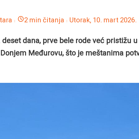
tara
2 min čitanja
Utorak, 10. mart 2026.
 deset dana, prve bele rode već pristižu u
 Donjem Međurovu, što je meštanima potvr