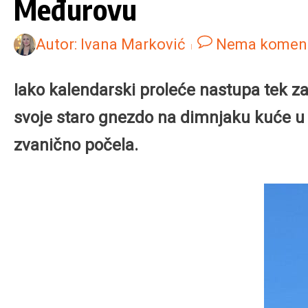
Međurovu
Autor:
Ivana Marković
Nema komen
Iako kalendarski proleće nastupa tek za
svoje staro gnezdo na dimnjaku kuće u
zvanično počela.