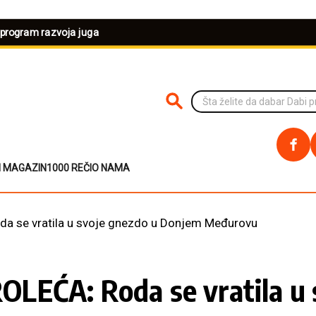
 program razvoja juga
PRETRAŽI NA SAJTU
I MAGAZIN
1000 REČI
O NAMA
a se vratila u svoje gnezdo u Donjem Međurovu
LEĆA: Roda se vratila u 