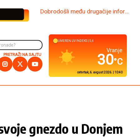
www.dabi.rs
UMEREN
UV INDEKS |
5,2
Kuršumlija
32
PRETRAŽI NA SAJTU
°C
cetvrtak, 6. avgust 2026. | 10:40
svoje gnezdo u Donjem