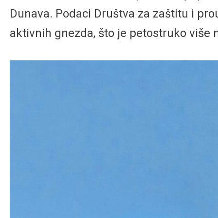
Dunava. Podaci Društva za zaštitu i pro
aktivnih gnezda, što je petostruko više 