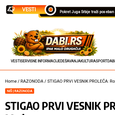
Skip to content
VESTI
Pokret Juga Srbije traži poseban
VESTI
SERVISNE INFORMACIJE
DEŠAVANJA
KULTURA
SPORT
DAB
Home
/
RAZONODA
/
STIGAO PRVI VESNIK PROLEĆA: Rod
NIŠ | RAZONODA
STIGAO PRVI VESNIK PRO